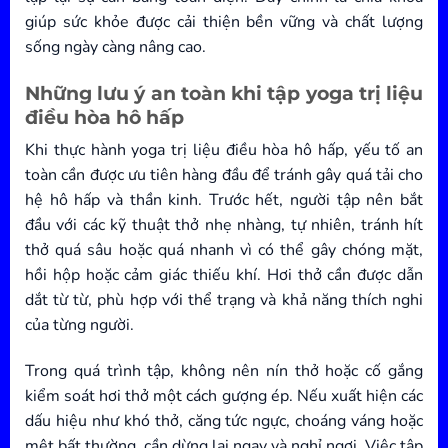
giúp sức khỏe được cải thiện bền vững và chất lượng
sống ngày càng nâng cao.
Những lưu ý an toàn khi tập yoga trị liệu
điều hòa hô hấp
Khi thực hành yoga trị liệu điều hòa hô hấp, yếu tố an
toàn cần được ưu tiên hàng đầu để tránh gây quá tải cho
hệ hô hấp và thần kinh. Trước hết, người tập nên bắt
đầu với các kỹ thuật thở nhẹ nhàng, tự nhiên, tránh hít
thở quá sâu hoặc quá nhanh vì có thể gây chóng mặt,
hồi hộp hoặc cảm giác thiếu khí. Hơi thở cần được dẫn
dắt từ từ, phù hợp với thể trạng và khả năng thích nghi
của từng người.
Trong quá trình tập, không nên nín thở hoặc cố gắng
kiểm soát hơi thở một cách gượng ép. Nếu xuất hiện các
dấu hiệu như khó thở, căng tức ngực, choáng váng hoặc
mệt bất thường, cần dừng lại ngay và nghỉ ngơi. Việc tập