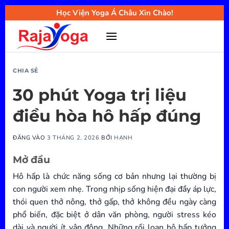
Bỏ
Học Viện Yoga Á Châu Xin Chào!
qua
nội
dung
CHIA SẺ
30 phút Yoga trị liệu
điều hòa hô hấp đúng
ĐĂNG VÀO
3 THÁNG 2, 2026
BỞI
HẠNH
Mở đầu
Hô hấp là chức năng sống cơ bản nhưng lại thường bị
con người xem nhẹ. Trong nhịp sống hiện đại đầy áp lực,
thói quen thở nông, thở gấp, thở không đều ngày càng
phổ biến, đặc biệt ở dân văn phòng, người stress kéo
dài và người ít vận động. Những rối loạn hô hấp tưởng