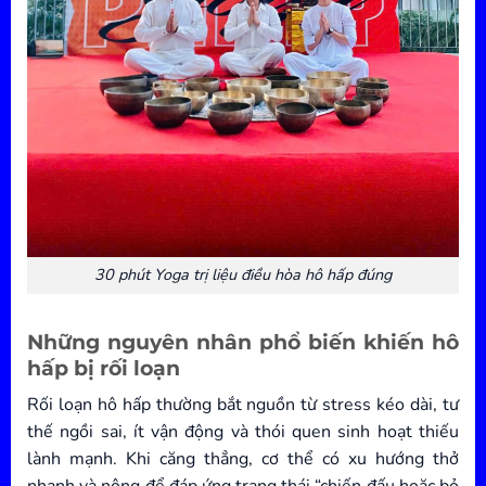
30 phút Yoga trị liệu điều hòa hô hấp đúng
Những nguyên nhân phổ biến khiến hô
hấp bị rối loạn
Rối loạn hô hấp thường bắt nguồn từ stress kéo dài, tư
thế ngồi sai, ít vận động và thói quen sinh hoạt thiếu
lành mạnh. Khi căng thẳng, cơ thể có xu hướng thở
nhanh và nông để đáp ứng trạng thái “chiến đấu hoặc bỏ