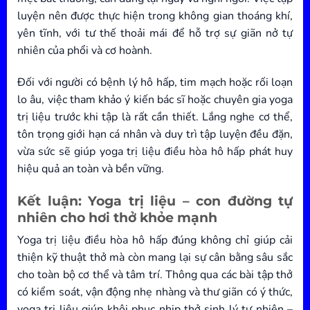
luyện nên được thực hiện trong không gian thoáng khí,
yên tĩnh, với tư thế thoải mái để hỗ trợ sự giãn nở tự
nhiên của phổi và cơ hoành.
Đối với người có bệnh lý hô hấp, tim mạch hoặc rối loạn
lo âu, việc tham khảo ý kiến bác sĩ hoặc chuyên gia yoga
trị liệu trước khi tập là rất cần thiết. Lắng nghe cơ thể,
tôn trọng giới hạn cá nhân và duy trì tập luyện đều đặn,
vừa sức sẽ giúp yoga trị liệu điều hòa hô hấp phát huy
hiệu quả an toàn và bền vững.
Kết luận: Yoga trị liệu – con đường tự
nhiên cho hơi thở khỏe mạnh
Yoga trị liệu điều hòa hô hấp đúng không chỉ giúp cải
thiện kỹ thuật thở mà còn mang lại sự cân bằng sâu sắc
cho toàn bộ cơ thể và tâm trí. Thông qua các bài tập thở
có kiểm soát, vận động nhẹ nhàng và thư giãn có ý thức,
yoga trị liệu giúp khôi phục nhịp thở sinh lý tự nhiên –