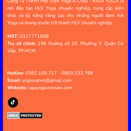
Công Ty TNHH Học Viện Yoga Á Châu - RAJA YOGA là
nơi đào tạo HLV Yoga chuyên nghiệp, cung cấp kiến
thức và kỹ năng nâng cao cho những người đam mê
Yoga và mong muốn trở thành HLV chuyên nghiệp.
MST:
0317771668
Trụ sở chính:
196 Đường số 20, Phường 5, Quận Gò
Vấp, TP.HCM.
Hotline:
0382.105.717 - 0869.333.798
Email:
yogixuanvn@gmail.com
Website:
rajayogavietnam.com