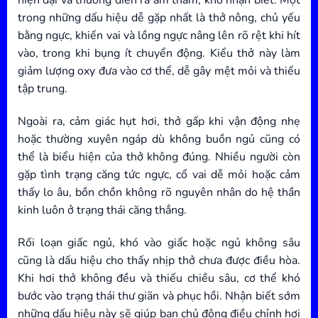
hiện đại và thường diễn ra âm thầm, khó nhận biết. Một
trong những dấu hiệu dễ gặp nhất là thở nông, chủ yếu
bằng ngực, khiến vai và lồng ngực nâng lên rõ rệt khi hít
vào, trong khi bụng ít chuyển động. Kiểu thở này làm
giảm lượng oxy đưa vào cơ thể, dễ gây mệt mỏi và thiếu
tập trung.
Ngoài ra, cảm giác hụt hơi, thở gấp khi vận động nhẹ
hoặc thường xuyên ngáp dù không buồn ngủ cũng có
thể là biểu hiện của thở không đúng. Nhiều người còn
gặp tình trạng căng tức ngực, cổ vai dễ mỏi hoặc cảm
thấy lo âu, bồn chồn không rõ nguyên nhân do hệ thần
kinh luôn ở trạng thái căng thẳng.
Rối loạn giấc ngủ, khó vào giấc hoặc ngủ không sâu
cũng là dấu hiệu cho thấy nhịp thở chưa được điều hòa.
Khi hơi thở không đều và thiếu chiều sâu, cơ thể khó
bước vào trạng thái thư giãn và phục hồi. Nhận biết sớm
những dấu hiệu này sẽ giúp bạn chủ động điều chỉnh hơi