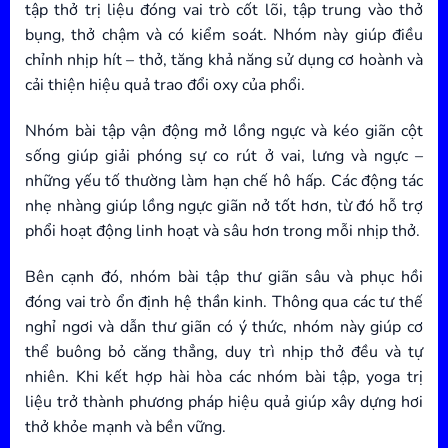
tập thở trị liệu đóng vai trò cốt lõi, tập trung vào thở
bụng, thở chậm và có kiểm soát. Nhóm này giúp điều
chỉnh nhịp hít – thở, tăng khả năng sử dụng cơ hoành và
cải thiện hiệu quả trao đổi oxy của phổi.
Nhóm bài tập vận động mở lồng ngực và kéo giãn cột
sống giúp giải phóng sự co rút ở vai, lưng và ngực –
những yếu tố thường làm hạn chế hô hấp. Các động tác
nhẹ nhàng giúp lồng ngực giãn nở tốt hơn, từ đó hỗ trợ
phổi hoạt động linh hoạt và sâu hơn trong mỗi nhịp thở.
Bên cạnh đó, nhóm bài tập thư giãn sâu và phục hồi
đóng vai trò ổn định hệ thần kinh. Thông qua các tư thế
nghỉ ngơi và dẫn thư giãn có ý thức, nhóm này giúp cơ
thể buông bỏ căng thẳng, duy trì nhịp thở đều và tự
nhiên. Khi kết hợp hài hòa các nhóm bài tập, yoga trị
liệu trở thành phương pháp hiệu quả giúp xây dựng hơi
thở khỏe mạnh và bền vững.