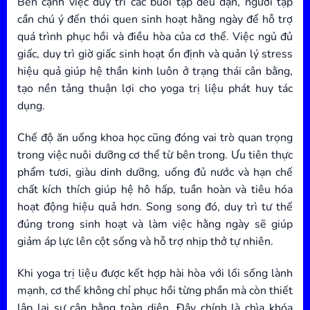
Bên cạnh việc duy trì các buổi tập đều đặn, người tập
cần chú ý đến thói quen sinh hoạt hằng ngày để hỗ trợ
quá trình phục hồi và điều hòa của cơ thể. Việc ngủ đủ
giấc, duy trì giờ giấc sinh hoạt ổn định và quản lý stress
hiệu quả giúp hệ thần kinh luôn ở trạng thái cân bằng,
tạo nền tảng thuận lợi cho yoga trị liệu phát huy tác
dụng.
Chế độ ăn uống khoa học cũng đóng vai trò quan trọng
trong việc nuôi dưỡng cơ thể từ bên trong. Ưu tiên thực
phẩm tươi, giàu dinh dưỡng, uống đủ nước và hạn chế
chất kích thích giúp hệ hô hấp, tuần hoàn và tiêu hóa
hoạt động hiệu quả hơn. Song song đó, duy trì tư thế
đúng trong sinh hoạt và làm việc hằng ngày sẽ giúp
giảm áp lực lên cột sống và hỗ trợ nhịp thở tự nhiên.
Khi yoga trị liệu được kết hợp hài hòa với lối sống lành
mạnh, cơ thể không chỉ phục hồi từng phần mà còn thiết
lập lại sự cân bằng toàn diện. Đây chính là chìa khóa