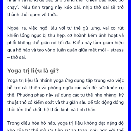
chạy”. Nếu tình trạng này kéo dài, nhịp thở sai sẽ trở
thành thói quen vô thức.
Ngoài ra, việc ngồi lâu với tư thế gù lưng, vai co rút
khiến lồng ngực bị thu hẹp, cơ hoành kém linh hoạt và
phổi không thể giãn nở tối đa. Điều này làm giảm hiệu
quả hô hấp và tạo vòng luẩn quẩn giữa mệt mỏi – stress
– thở sai.
Yoga trị liệu là gì?
Yoga trị liệu là nhánh yoga ứng dụng tập trung vào việc
hỗ trợ cải thiện và phòng ngừa các vấn đề sức khỏe cụ
thể. Phương pháp này sử dụng các tư thế nhẹ nhàng, kỹ
thuật thở có kiểm soát và thư giãn sâu để tác động đồng
thời lên thể chất, hệ thần kinh và tinh thần.
Trong điều hòa hô hấp, yoga trị liệu không đặt nặng độ
khó của tư thế mà ưu tiên sự an toàn, phù hợp với thể