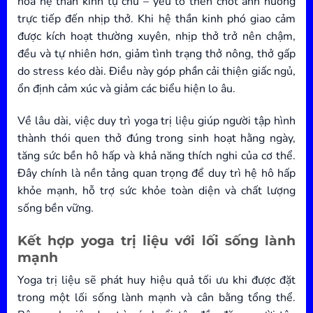
hòa hệ thần kinh tự chủ – yếu tố then chốt ảnh hưởng
trực tiếp đến nhịp thở. Khi hệ thần kinh phó giao cảm
được kích hoạt thường xuyên, nhịp thở trở nên chậm,
đều và tự nhiên hơn, giảm tình trạng thở nông, thở gấp
do stress kéo dài. Điều này góp phần cải thiện giấc ngủ,
ổn định cảm xúc và giảm các biểu hiện lo âu.
Về lâu dài, việc duy trì yoga trị liệu giúp người tập hình
thành thói quen thở đúng trong sinh hoạt hằng ngày,
tăng sức bền hô hấp và khả năng thích nghi của cơ thể.
Đây chính là nền tảng quan trọng để duy trì hệ hô hấp
khỏe mạnh, hỗ trợ sức khỏe toàn diện và chất lượng
sống bền vững.
Kết hợp yoga trị liệu với lối sống lành
mạnh
Yoga trị liệu sẽ phát huy hiệu quả tối ưu khi được đặt
trong một lối sống lành mạnh và cân bằng tổng thể.