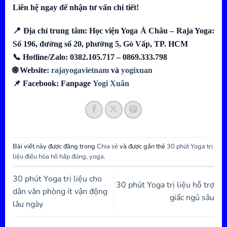
Liên hệ ngay để nhận tư vấn chi tiết!
📍 Địa chỉ trung tâm: Học viện Yoga Á Châu – Raja Yoga:
Số 196, đường số 20, phường 5, Gò Vấp, TP. HCM
📞 Hotline/Zalo: 0382.105.717 – 0869.333.798
🌐 Website:
rajayogavietnam
và
yogixuan
📌 Facebook: Fanpage
Yogi Xuân
Bài viết này được đăng trong
Chia sẻ
và được gắn thẻ
30 phút Yoga trị
liệu điều hòa hô hấp đúng
,
yoga
.
30 phút Yoga trị liệu cho
30 phút Yoga trị liệu hỗ trợ
dân văn phòng ít vận động
giấc ngủ sâu
lâu ngày