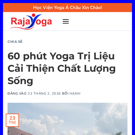
Bỏ
Học Viện Yoga Á Châu Xin Chào!
qua
nội
dung
CHIA SẺ
60 phút Yoga Trị Liệu
Cải Thiện Chất Lượng
Sống
ĐĂNG VÀO
23 THÁNG 2, 2026
BỞI
HẠNH
23
Th2