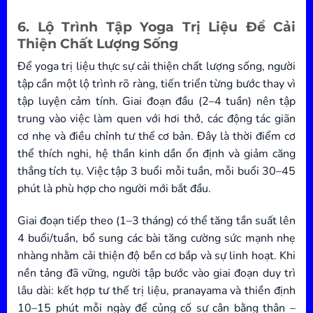
6. Lộ Trình Tập Yoga Trị Liệu Để Cải
Thiện Chất Lượng Sống
Để yoga trị liệu thực sự cải thiện chất lượng sống, người
tập cần một lộ trình rõ ràng, tiến triển từng bước thay vì
tập luyện cảm tính. Giai đoạn đầu (2–4 tuần) nên tập
trung vào việc làm quen với hơi thở, các động tác giãn
cơ nhẹ và điều chỉnh tư thế cơ bản. Đây là thời điểm cơ
thể thích nghi, hệ thần kinh dần ổn định và giảm căng
thẳng tích tụ. Việc tập 3 buổi mỗi tuần, mỗi buổi 30–45
phút là phù hợp cho người mới bắt đầu.
Giai đoạn tiếp theo (1–3 tháng) có thể tăng tần suất lên
4 buổi/tuần, bổ sung các bài tăng cường sức mạnh nhẹ
nhàng nhằm cải thiện độ bền cơ bắp và sự linh hoạt. Khi
nền tảng đã vững, người tập bước vào giai đoạn duy trì
lâu dài: kết hợp tư thế trị liệu, pranayama và thiền định
10–15 phút mỗi ngày để củng cố sự cân bằng thân –