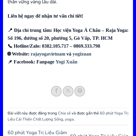
thần vững vàng lâu dài.
Liên hệ ngay để nhận tư vấn chi tiết!
📍 Địa chỉ trung tâm: Học viện Yoga Á Châu – Raja Yoga:
Số 196, đường số 20, phường 5, Gò Vấp, TP. HCM
📞 Hotline/Zalo: 0382.105.717 – 0869.333.798
🌐 Website:
rajayogavietnam
và
yogixuan
📌 Facebook: Fanpage
Yogi Xuân
Bài viết này được đăng trong
Chia sẻ
và được gắn thẻ
60 phút Yoga Trị
Liệu Cải Thiện Chất Lượng Sống
,
yoga
.
60 phút Yoga Trị Liệu Giảm