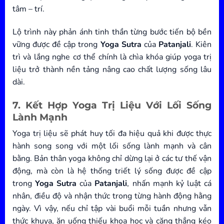
tâm – trí.
Lộ trình này phản ánh tinh thần từng bước tiến bộ bền
vững được đề cập trong
Yoga Sutra
của
Patanjali
. Kiên
trì và lắng nghe cơ thể chính là chìa khóa giúp yoga trị
liệu trở thành nền tảng nâng cao chất lượng sống lâu
dài.
7. Kết Hợp Yoga Trị Liệu Với Lối Sống
Lành Mạnh
Yoga trị liệu sẽ phát huy tối đa hiệu quả khi được thực
hành song song với một lối sống lành mạnh và cân
bằng. Bản thân yoga không chỉ dừng lại ở các tư thế vận
động, mà còn là hệ thống triết lý sống được đề cập
trong
Yoga Sutra
của
Patanjali
, nhấn mạnh kỷ luật cá
nhân, điều độ và nhận thức trong từng hành động hằng
ngày. Vì vậy, nếu chỉ tập vài buổi mỗi tuần nhưng vẫn
thức khuya, ăn uống thiếu khoa học và căng thẳng kéo