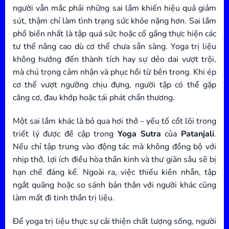
người vẫn mắc phải những sai lầm khiến hiệu quả giảm
sút, thậm chí làm tình trạng sức khỏe nặng hơn. Sai lầm
phổ biến nhất là tập quá sức hoặc cố gắng thực hiện các
tư thế nâng cao dù cơ thể chưa sẵn sàng. Yoga trị liệu
không hướng đến thành tích hay sự dẻo dai vượt trội,
mà chú trọng cảm nhận và phục hồi từ bên trong. Khi ép
cơ thể vượt ngưỡng chịu đựng, người tập có thể gặp
căng cơ, đau khớp hoặc tái phát chấn thương.
Một sai lầm khác là bỏ qua hơi thở – yếu tố cốt lõi trong
triết lý được đề cập trong
Yoga Sutra
của
Patanjali
.
Nếu chỉ tập trung vào động tác mà không đồng bộ với
nhịp thở, lợi ích điều hòa thần kinh và thư giãn sâu sẽ bị
hạn chế đáng kể. Ngoài ra, việc thiếu kiên nhẫn, tập
ngắt quãng hoặc so sánh bản thân với người khác cũng
làm mất đi tinh thần trị liệu.
Để yoga trị liệu thực sự cải thiện chất lượng sống, người