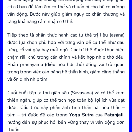
cơ cơ bản để làm ấm cơ thể và chuẩn bị cho hệ cơ xương
vận động. Bước này giúp giảm nguy cơ chấn thương và
tăng khả năng cảm nhận cơ thể.
Tiếp theo là phần thực hành các tư thế trị liệu (asana)
được lựa chọn phù hợp với từng vấn đề cụ thể như đau
lưng, cổ vai gáy hay mất ngủ. Các tư thế được thực hiện
chậm rãi, chú trọng căn chỉnh và kết hợp nhịp thở đều.
Phần pranayama (điều hòa hơi thở) đóng vai trò quan
trọng trong việc cân bằng hệ thần kinh, giảm căng thẳng
và ổn định nhịp tim.
Cuối buổi tập là thư giãn sâu (Savasana) và có thể kèm
thiền ngắn, giúp cơ thể tích hợp toàn bộ lợi ích vừa đạt
được. Cấu trúc này phản ánh tinh thần hài hòa thân –
tâm – trí được đề cập trong
Yoga Sutra
của
Patanjali
,
hướng đến sự phục hồi bền vững thay vì vận động đơn
thuần.