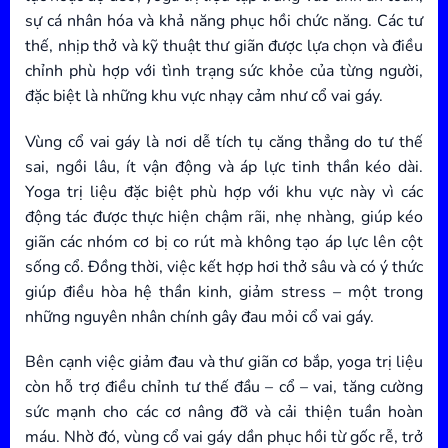
sự cá nhân hóa và khả năng phục hồi chức năng. Các tư
thế, nhịp thở và kỹ thuật thư giãn được lựa chọn và điều
chỉnh phù hợp với tình trạng sức khỏe của từng người,
đặc biệt là những khu vực nhạy cảm như cổ vai gáy.
Vùng cổ vai gáy là nơi dễ tích tụ căng thẳng do tư thế
sai, ngồi lâu, ít vận động và áp lực tinh thần kéo dài.
Yoga trị liệu đặc biệt phù hợp với khu vực này vì các
động tác được thực hiện chậm rãi, nhẹ nhàng, giúp kéo
giãn các nhóm cơ bị co rút mà không tạo áp lực lên cột
sống cổ. Đồng thời, việc kết hợp hơi thở sâu và có ý thức
giúp điều hòa hệ thần kinh, giảm stress – một trong
những nguyên nhân chính gây đau mỏi cổ vai gáy.
Bên cạnh việc giảm đau và thư giãn cơ bắp, yoga trị liệu
còn hỗ trợ điều chỉnh tư thế đầu – cổ – vai, tăng cường
sức mạnh cho các cơ nâng đỡ và cải thiện tuần hoàn
máu. Nhờ đó, vùng cổ vai gáy dần phục hồi từ gốc rễ, trở