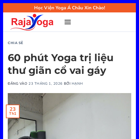
Bỏ
Học Viện Yoga Á Châu Xin Chào!
qua
nội
dung
CHIA SẺ
60 phút Yoga trị liệu
thư giãn cổ vai gáy
ĐĂNG VÀO
23 THÁNG 1, 2026
BỞI
HẠNH
23
Th1