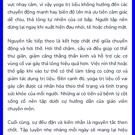
vực nhạy cảm, vì vậy yoga trị liệu không hướng đến các
chuyển động mạnh hay biên độ lớn mà ưu tiên cảm giác
dễ chịu, thả lỏng tự nhiên của cơ bắp. Người tập nên
dừng lại ngay khi xuất hiện đau nhói, tê hoặc chóng mặt.
Nguyên tắc tiếp theo là kết hợp chặt chẽ giữa chuyển
động và hơi thở. Hơi thở chậm, sâu và đều giúp cơ thể
thư giãn, giảm căng thẳng thần kinh và hỗ trợ các cơ
vùng cổ vai gáy thả lỏng hiệu quả hơn. Việc nín thở hoặc
thở gấp khi vào tư thế có thể làm tăng co cứng cơ và
giảm tác dụng trị liệu. Bên cạnh đó, yoga trị liệu cổ vai
gáy cần được cá nhân hóa theo thể trạng và tình trạng
sức khỏe của mỗi người. Những ai có tiền sử bệnh lý cột
sống cổ nên tập dưới sự hướng dẫn của giáo viên
chuyên môn.
Cuối cùng, sự đều đặn và kiên nhẫn là nguyên tắc then
chốt. Tập luyện nhẹ nhàng mỗi ngày sẽ mang lại hiệu