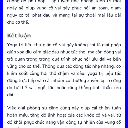
cường độ phù hợp. Tập luyện nhẹ nhàng, kiên trì mỗi
ngày sẽ giúp vùng cổ vai gáy phục hồi an toàn, giảm
nguy cơ tái phát đau và mang lại sự thoải mái lâu dài
cho cơ thể.
Kết luận
Yoga trị liệu thư giãn cổ vai gáy không chỉ là giải pháp
giúp xoa dịu cảm giác đau nhức tức thời mà còn đóng vai
trò quan trọng trong quá trình phục hồi lâu dài và bền
vững cho cơ thể. Thông qua các động tác nhẹ nhàng, có
kiểm soát cùng hơi thở chậm và sâu, yoga trị liệu tác
động trực tiếp vào các nhóm cơ thường xuyên bị co cứng
do tư thế sai, ngồi lâu hoặc căng thẳng tinh thần kéo
dài.
Việc giải phóng sự căng cứng này giúp cải thiện tuần
hoàn máu, tăng độ linh hoạt của các khớp cổ và vai, từ
đó khôi phục chức năng vận động tự nhiên của vùng cổ