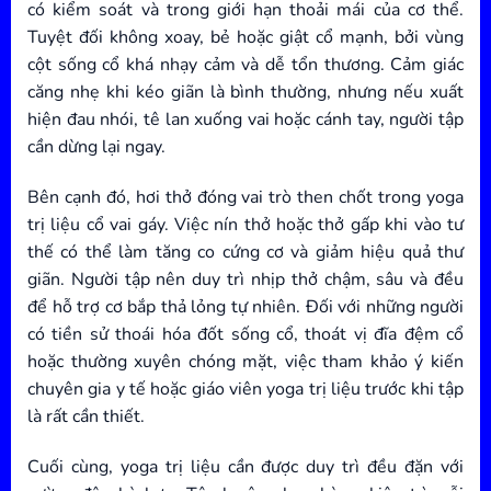
có kiểm soát và trong giới hạn thoải mái của cơ thể.
Tuyệt đối không xoay, bẻ hoặc giật cổ mạnh, bởi vùng
cột sống cổ khá nhạy cảm và dễ tổn thương. Cảm giác
căng nhẹ khi kéo giãn là bình thường, nhưng nếu xuất
hiện đau nhói, tê lan xuống vai hoặc cánh tay, người tập
cần dừng lại ngay.
Bên cạnh đó, hơi thở đóng vai trò then chốt trong yoga
trị liệu cổ vai gáy. Việc nín thở hoặc thở gấp khi vào tư
thế có thể làm tăng co cứng cơ và giảm hiệu quả thư
giãn. Người tập nên duy trì nhịp thở chậm, sâu và đều
để hỗ trợ cơ bắp thả lỏng tự nhiên. Đối với những người
có tiền sử thoái hóa đốt sống cổ, thoát vị đĩa đệm cổ
hoặc thường xuyên chóng mặt, việc tham khảo ý kiến
chuyên gia y tế hoặc giáo viên yoga trị liệu trước khi tập
là rất cần thiết.
Cuối cùng, yoga trị liệu cần được duy trì đều đặn với