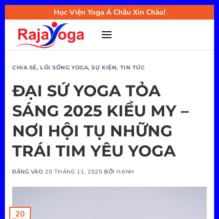
Bỏ
Học Viện Yoga Á Châu Xin Chào!
qua
nội
dung
CHIA SẺ
,
LỐI SỐNG YOGA
,
SỰ KIỆN
,
TIN TỨC
ĐẠI SỨ YOGA TỎA
SÁNG 2025 KIỀU MY –
NƠI HỘI TỤ NHỮNG
TRÁI TIM YÊU YOGA
ĐĂNG VÀO
20 THÁNG 11, 2025
BỞI
HẠNH
20