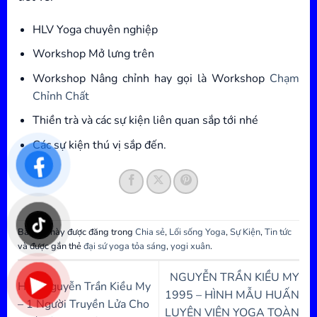
HLV Yoga chuyên nghiệp
Workshop Mở lưng trên
Workshop Nâng chỉnh hay gọi là Workshop
Chạm
Chỉnh Chất
Thiền trà và các sự kiện liên quan sắp tới nhé
Các sự kiện thú vị sắp đến.
Bài viết này được đăng trong
Chia sẻ
,
Lối sống Yoga
,
Sự Kiện
,
Tin tức
và được gắn thẻ
đại sứ yoga tỏa sáng
,
yogi xuân
.
NGUYỄN TRẦN KIỀU MY
HLV Nguyễn Trần Kiều My
1995 – HÌNH MẪU HUẤN
– 1 Người Truyền Lửa Cho
LUYỆN VIÊN YOGA TOÀN