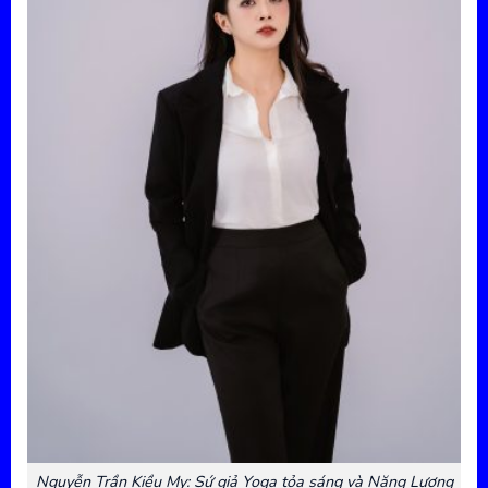
Nguyễn Trần Kiều My: Sứ giả Yoga tỏa sáng và Năng Lượng