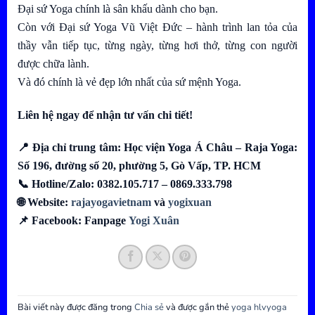
Đại sứ Yoga chính là sân khấu dành cho bạn.
Còn với Đại sứ Yoga Vũ Việt Đức – hành trình lan tỏa của
thầy vẫn tiếp tục, từng ngày, từng hơi thở, từng con người
được chữa lành.
Và đó chính là vẻ đẹp lớn nhất của sứ mệnh Yoga.
Liên hệ ngay để nhận tư vấn chi tiết!
📍 Địa chỉ trung tâm: Học viện Yoga Á Châu – Raja Yoga:
Số 196, đường số 20, phường 5, Gò Vấp, TP. HCM
📞 Hotline/Zalo: 0382.105.717 – 0869.333.798
🌐 Website:
rajayogavietnam
và
yogixuan
📌 Facebook: Fanpage
Yogi Xuân
Bài viết này được đăng trong
Chia sẻ
và được gắn thẻ
yoga hlvyoga