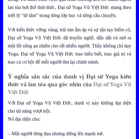
lan tỏa hơi thở tỉnh thức, Đại sứ Yoga Vũ Việt Đức mang theo
triết lý “từ tâm” trong từng lớp học và từng câu chuyện.
Với kiến thức vững vàng, trái tim ấm áp và sự tận tụy hiếm có,
Đại sứ Yoga Vũ Việt Đức đã truyền nghề, dẫn dắt và mở ra
một lối sống an nhiên cho rất nhiều người. Thầy không chỉ dạy
Yoga, Đại sứ Yoga Vũ Việt Đức trao hiểu biết, trao giá trị và
trao cả cơ hội để mỗi người tìm lại chính mình.
Ý nghĩa sâu sắc của danh vị Đại sứ Yoga kiến
thức và lan tỏa qua góc nhìn của
Đại sứ Yoga Vũ
Việt Đức
Với Đại sứ Yoga Vũ Việt Đức, danh vị này không đại diện
cho tài năng vượt trội.
Nó đại diện cho:
– Một người từng đau nhưng đứng lên mạnh mẽ.