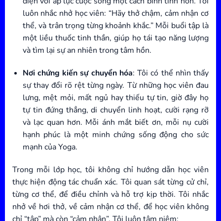
diện với áp lực cuộc sống một cách bình tĩnh hơn. Tôi
luôn nhắc nhở học viên: “Hãy thở chậm, cảm nhận cơ
thể, và trân trọng từng khoảnh khắc.” Mỗi buổi tập là
một liều thuốc tinh thần, giúp họ tái tạo năng lượng
và tìm lại sự an nhiên trong tâm hồn.
Nơi chứng kiến sự chuyển hóa
: Tôi có thể nhìn thấy
sự thay đổi rõ rệt từng ngày. Từ những học viên đau
lưng, mệt mỏi, mất ngủ hay thiếu tự tin, giờ đây họ
tự tin đứng thẳng, di chuyển linh hoạt, cười rạng rỡ
và lạc quan hơn. Mỗi ánh mắt biết ơn, mỗi nụ cười
hạnh phúc là một minh chứng sống động cho sức
mạnh của Yoga.
Trong mỗi lớp học, tôi không chỉ hướng dẫn học viên
thực hiện động tác chuẩn xác. Tôi quan sát từng cử chỉ,
từng cơ thể, để điều chỉnh và hỗ trợ kịp thời. Tôi nhắc
nhở về hơi thở, về cảm nhận cơ thể, để học viên không
chỉ “tập” mà còn “cảm nhận”. Tôi luôn tâm niệm: