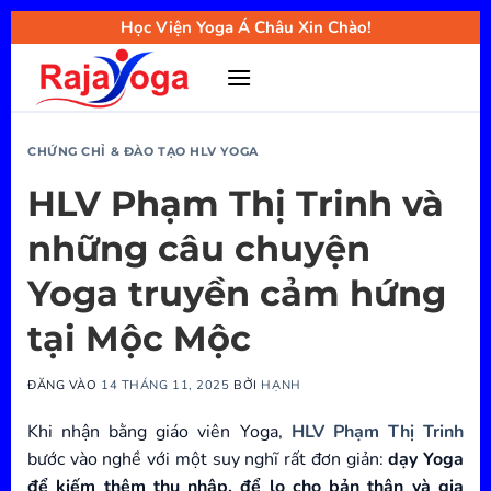
Bỏ
Học Viện Yoga Á Châu Xin Chào!
qua
nội
dung
CHỨNG CHỈ & ĐÀO TẠO HLV YOGA
HLV Phạm Thị Trinh và
những câu chuyện
Yoga truyền cảm hứng
tại Mộc Mộc
ĐĂNG VÀO
14 THÁNG 11, 2025
BỞI
HẠNH
Khi nhận bằng giáo viên Yoga,
HLV Phạm Thị Trinh
bước vào nghề với một suy nghĩ rất đơn giản:
dạy Yoga
để kiếm thêm thu nhập, để lo cho bản thân và gia