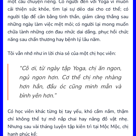
một câu chuyện riêng. Có người đến với Yoga vì muốn
cải thiện sức khỏe, tìm lại sự dẻo dai cho cơ thể; có
người tập để cân bằng tinh thần, giảm căng thẳng sau
những ngày làm việc mệt mỏi; có người lại mong muốn
chữa lành những cơn đau nhức dai dẳng, phục hồi chức
năng sau chấn thương hay bệnh lý lâu năm.
Tôi vẫn nhớ như in lời chia sẻ của một chị học viên:
“Cô ơi, từ ngày tập Yoga, chị ăn ngon,
ngủ ngon hơn. Cơ thể chị nhẹ nhàng
hơn hẳn, đầu óc cũng minh mẫn và
bình yên hơn.”
Có học viên khác từng bị tay yếu, khó cầm nắm, thậm
chí không thể tự mở nắp chai hay nâng đồ vật nhẹ.
Nhưng sau vài tháng luyện tập kiên trì tại Mộc Mộc, chị
hạnh phúc kể: