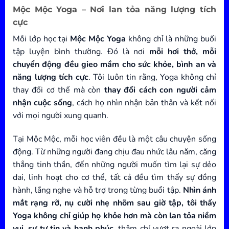
Mộc Mộc Yoga – Nơi lan tỏa năng lượng tích
cực
Mỗi lớp học tại
Mộc Mộc Yoga
không chỉ là những buổi
tập luyện bình thường. Đó là nơi
mỗi hơi thở, mỗi
chuyển động đều gieo mầm cho sức khỏe, bình an và
năng lượng tích cực
. Tôi luôn tin rằng, Yoga không chỉ
thay đổi cơ thể mà còn
thay đổi cách con người cảm
nhận cuộc sống
, cách họ nhìn nhận bản thân và kết nối
với mọi người xung quanh.
Tại Mộc Mộc, mỗi học viên đều là một câu chuyện sống
động. Từ những người đang chịu đau nhức lâu năm, căng
thẳng tinh thần, đến những người muốn tìm lại sự dẻo
dai, linh hoạt cho cơ thể, tất cả đều tìm thấy sự đồng
hành, lắng nghe và hỗ trợ trong từng buổi tập.
Nhìn ánh
mắt rạng rỡ, nụ cười nhẹ nhõm sau giờ tập, tôi thấy
Yoga không chỉ giúp họ khỏe hơn mà còn lan tỏa niềm
vui, sự tự tin và hạnh phúc
, thậm chí vượt ra ngoài lớp