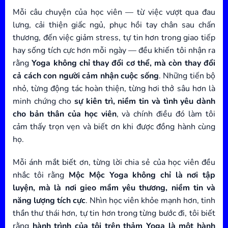
Mỗi câu chuyện của học viên — từ việc vượt qua đau
lưng, cải thiện giấc ngủ, phục hồi tay chân sau chấn
thương, đến việc giảm stress, tự tin hơn trong giao tiếp
hay sống tích cực hơn mỗi ngày — đều khiến tôi nhận ra
rằng
Yoga không chỉ thay đổi cơ thể, mà còn thay đổi
cả cách con người cảm nhận cuộc sống
. Những tiến bộ
nhỏ, từng động tác hoàn thiện, từng hơi thở sâu hơn là
minh chứng cho
sự kiên trì, niềm tin và tình yêu dành
cho bản thân của học viên
, và chính điều đó làm tôi
cảm thấy trọn vẹn và biết ơn khi được đồng hành cùng
họ.
Mỗi ánh mắt biết ơn, từng lời chia sẻ của học viên đều
nhắc tôi rằng
Mộc Mộc Yoga không chỉ là nơi tập
luyện, mà là nơi gieo mầm yêu thương, niềm tin và
năng lượng tích cực
. Nhìn học viên khỏe mạnh hơn, tinh
thần thư thái hơn, tự tin hơn trong từng bước đi, tôi biết
rằng
hành trình của tôi trên thảm Yoga là một hành