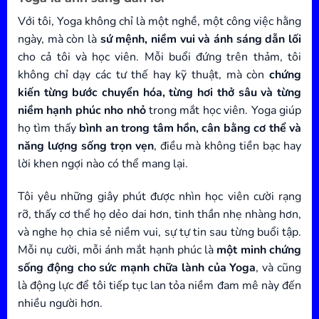
Với tôi, Yoga không chỉ là một nghề, một công việc hằng
ngày, mà còn là
sứ mệnh, niềm vui và ánh sáng dẫn lối
cho cả tôi và học viên. Mỗi buổi đứng trên thảm, tôi
không chỉ dạy các tư thế hay kỹ thuật, mà còn
chứng
kiến từng bước chuyển hóa, từng hơi thở sâu và từng
niềm hạnh phúc nho nhỏ
trong mắt học viên. Yoga giúp
họ tìm thấy
bình an trong tâm hồn, cân bằng cơ thể và
năng lượng sống trọn vẹn
, điều mà không tiền bạc hay
lời khen ngợi nào có thể mang lại.
Tôi yêu những giây phút được nhìn học viên cười rạng
rỡ, thấy cơ thể họ dẻo dai hơn, tinh thần nhẹ nhàng hơn,
và nghe họ chia sẻ niềm vui, sự tự tin sau từng buổi tập.
Mỗi nụ cười, mỗi ánh mắt hạnh phúc là
một minh chứng
sống động cho sức mạnh chữa lành của Yoga
, và cũng
là động lực để tôi tiếp tục lan tỏa niềm đam mê này đến
nhiều người hơn.