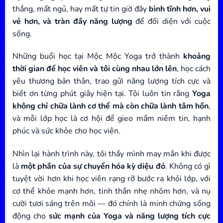
thẳng, mất ngủ, hay mất tự tin giờ đây
bình tĩnh hơn, vui
vẻ hơn, và tràn đầy năng lượng
để đối diện với cuộc
sống.
Những buổi học tại Mộc Mộc Yoga trở thành
khoảng
thời gian để học viên và tôi cùng nhau lớn lên
, học cách
yêu thương bản thân, trao gửi năng lượng tích cực và
biết ơn từng phút giây hiện tại. Tôi luôn tin rằng
Yoga
không chỉ chữa lành cơ thể mà còn chữa lành tâm hồn
,
và mỗi lớp học là cơ hội để gieo mầm niềm tin, hạnh
phúc và sức khỏe cho học viên.
Nhìn lại hành trình này, tôi thấy mình may mắn khi được
là
một phần của sự chuyển hóa kỳ diệu đó
. Không có gì
tuyệt vời hơn khi học viên rạng rỡ bước ra khỏi lớp, với
cơ thể khỏe mạnh hơn, tinh thần nhẹ nhõm hơn, và nụ
cười tươi sáng trên môi — đó chính là minh chứng sống
động cho
sức mạnh của Yoga và năng lượng tích cực