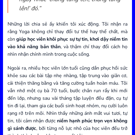
lên!’ đó.”
Những lời chia sẻ ấy khiến tôi xúc động. Tôi nhận ra
rằng Yoga không chỉ thay đổi tư thế hay thể chất, mà
còn
giúp học viên khôi phục sự tự tin, khơi dậy niềm tin
vào khả năng bản thân
, và thậm chí thay đổi cách họ
nhìn nhận chính mình trong cuộc sống.
Ngoài ra, nhiều học viên lớn tuổi cũng dần phục hồi sức
khỏe sau các bài tập nhẹ nhàng, tập trung vào giãn cơ,
cải thiện thăng bằng và tăng cường tuần hoàn máu. Tôi
vẫn nhớ một cụ bà 70 tuổi, bước chân run rẩy khi mới
đến lớp, nhưng sau vài tháng tập luyện đều đặn, cụ tự
tin đi lại, tham gia các buổi sinh hoạt nhóm, nụ cười luôn
rạng rỡ trên môi. Nhìn thấy những ánh mắt vui tươi, tự
tin, tôi cảm nhận được
niềm hạnh phúc trọn vẹn không
gì sánh được
, bởi từng nỗ lực nhỏ của học viên đều trở