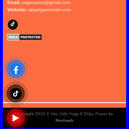
Email:
yogixuanvn@gmail.com
Website:
rajayogavietnam.com
Copyright 2025 ©
Học Viện Yoga Á Châu
. Power by
Nextweb