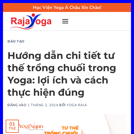
Bỏ
Học Viện Yoga Á Châu Xin Chào!
qua
nội
dung
ĐÀO TẠO
Hướng dẫn chi tiết tư
thế trồng chuối trong
Yoga: lợi ích và cách
thực hiện đúng
ĐĂNG VÀO
1 THÁNG 2, 2024
BỞI
YOGA RAJA
01
Th2