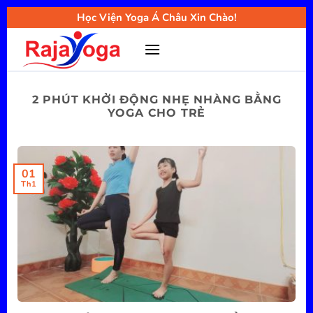
Bỏ
Học Viện Yoga Á Châu Xin Chào!
qua
nội
dung
2 PHÚT KHỞI ĐỘNG NHẸ NHÀNG BẰNG
YOGA CHO TRẺ
01
Th1