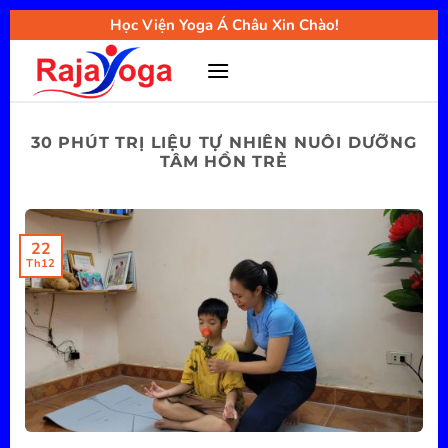
Bỏ
Học Viện Yoga Á Châu Xin Chào!
qua
nội
dung
30 PHÚT TRỊ LIỆU TỰ NHIÊN NUÔI DƯỠNG
TÂM HỒN TRẺ
22
Th12