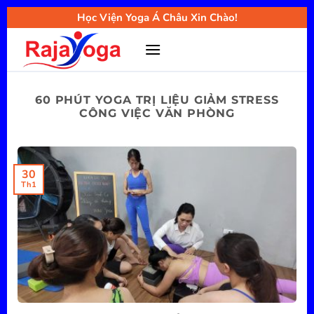
Bỏ
Học Viện Yoga Á Châu Xin Chào!
qua
nội
dung
60 PHÚT YOGA TRỊ LIỆU GIẢM STRESS
CÔNG VIỆC VĂN PHÒNG
30
Th1