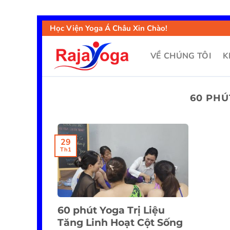
Học Viện Yoga Á Châu Xin Chào!
VỀ CHÚNG TÔI
K
60 PHÚ
29
Th1
60 phút Yoga Trị Liệu
Tăng Linh Hoạt Cột Sống