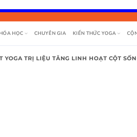
Bỏ
qua
nội
HÓA HỌC
CHUYÊN GIA
KIẾN THỨC YOGA
CỘ
dung
T YOGA TRỊ LIỆU TĂNG LINH HOẠT CỘT SỐ