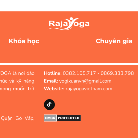
Khóa học
Chuyên gia
OGA là nơi đào
Hotline:
0382.105.717 - 0869.333.798
hức và kỹ năng
Email:
yogixuanvn@gmail.com
mong muốn trở
Website:
rajayogavietnam.com
 Quận Gò Vấp,