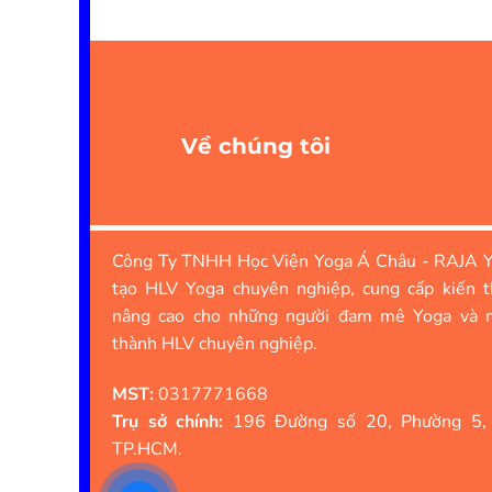
Về chúng tôi
Công Ty TNHH Học Viện Yoga Á Châu - RAJA Y
tạo HLV Yoga chuyên nghiệp, cung cấp kiến t
nâng cao cho những người đam mê Yoga và 
thành HLV chuyên nghiệp.
MST:
0317771668
Trụ sở chính:
196 Đường số 20, Phường 5,
TP.HCM.