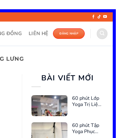
NG ĐỒNG
LIÊN HỆ
ĐĂNG NHẬP
NG LƯNG
BÀI VIẾT MỚI
60 phút Lớp
Yoga Trị Liệu
Cho Chị Em
60 phút Tập
Yoga Phục
Hồi Cơ Sàn