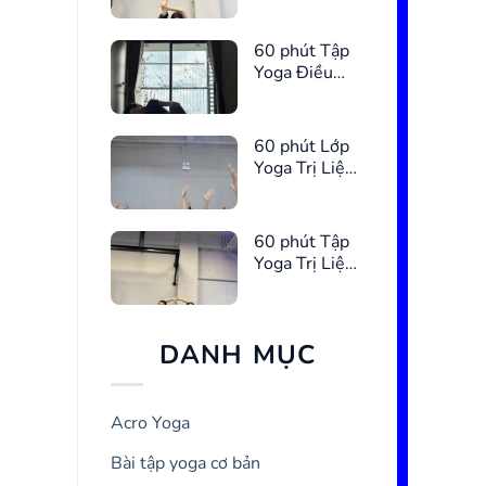
Chậu
60 phút Tập
Yoga Điều
Hòa Kinh
Nguyệt
60 phút Lớp
Yoga Trị Liệu
Giúp Ngủ
Ngon Hơn
60 phút Tập
Yoga Trị Liệu
Giảm Căng
Thẳng
DANH MỤC
Acro Yoga
Bài tập yoga cơ bản