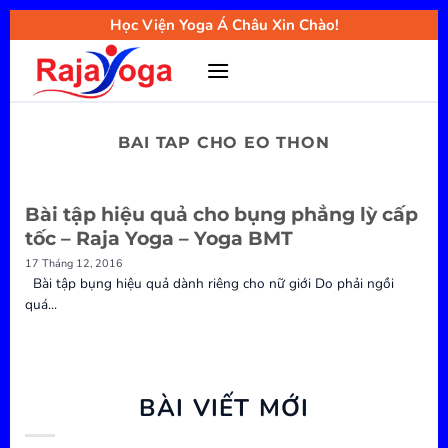
Bỏ
Học Viện Yoga Á Châu Xin Chào!
qua
nội
dung
BAI TAP CHO EO THON
Bài tập hiệu quả cho bụng phẳng lỳ cấp
tốc – Raja Yoga – Yoga BMT
17 Tháng 12, 2016
Bài tập bụng hiệu quả dành riêng cho nữ giới Do phải ngồi
quá...
BÀI VIẾT MỚI