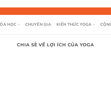
Bỏ
qua
nội
ÓA HỌC
CHUYÊN GIA
KIẾN THỨC YOGA
CỘN
dung
CHIA SẺ VỀ LỢI ÍCH CỦA YOGA