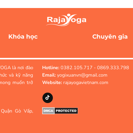
Khóa học
Chuyên gia
OGA là nơi đào
Hotline:
0382.105.717 - 0869.333.798
hức và kỹ năng
Email:
yogixuanvn@gmail.com
mong muốn trở
Website:
rajayogavietnam.com
 Quận Gò Vấp,