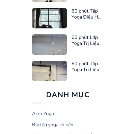
60 phút Tập
Yoga Điều Hòa
Kinh Nguyệt
60 phút Lớp
Yoga Trị Liệu
Giúp Ngủ
Ngon Hơn
60 phút Tập
Yoga Trị Liệu
Giảm Căng
Thẳng
DANH MỤC
Acro Yoga
Bài tập yoga cơ bản