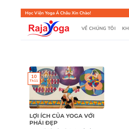
Học Viện Yoga Á Châu Xin Chào!
VỀ CHÚNG TÔI
KH
10
Th11
LỢI ÍCH CỦA YOGA VỚI
PHÁI ĐẸP