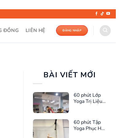
G ĐỒNG
LIÊN HỆ
ĐĂNG NHẬP
BÀI VIẾT MỚI
60 phút Lớp
Yoga Trị Liệu
Cho Chị Em
60 phút Tập
Yoga Phục Hồi
Cơ Sàn Chậu