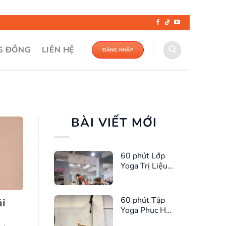
G ĐỒNG
LIÊN HỆ
ĐĂNG NHẬP
BÀI VIẾT MỚI
60 phút Lớp
Yoga Trị Liệu
Cho Chị Em
60 phút Tập
ái
Yoga Phục Hồi
Cơ Sàn Chậu