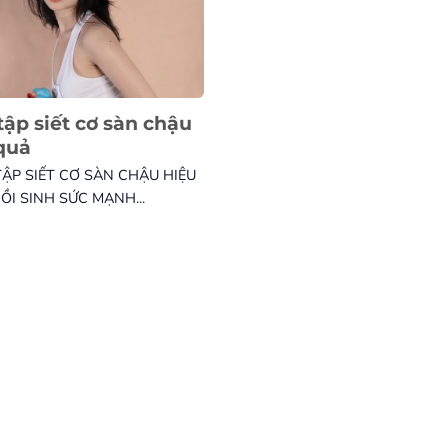
 tập siết cơ sàn chậu
quả
TẬP SIẾT CƠ SÀN CHẬU HIỆU
ỒI SINH SỨC MẠNH...