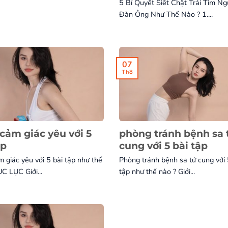
5 Bí Quyết Siết Chặt Trái Tim Ng
Đàn Ông Như Thế Nào ? 1....
07
Th8
cảm giác yêu với 5
phòng tránh bệnh sa 
ập
cung với 5 bài tập
 giác yêu với 5 bài tập như thế
Phòng tránh bệnh sa tử cung với 
C LỤC Giới...
tập như thế nào ? Giới...