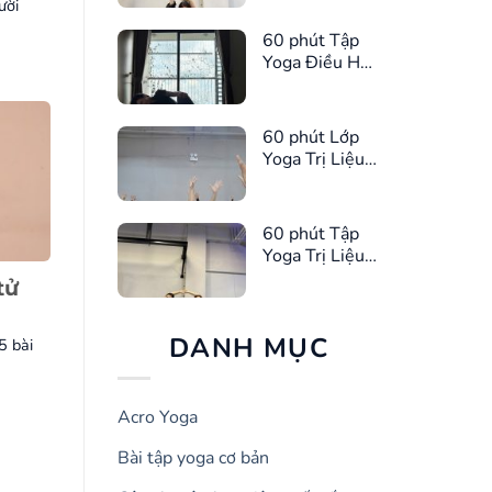
ười
60 phút Tập
Yoga Điều Hòa
Kinh Nguyệt
60 phút Lớp
Yoga Trị Liệu
Giúp Ngủ
Ngon Hơn
60 phút Tập
Yoga Trị Liệu
Giảm Căng
tử
Thẳng
DANH MỤC
5 bài
Acro Yoga
Bài tập yoga cơ bản