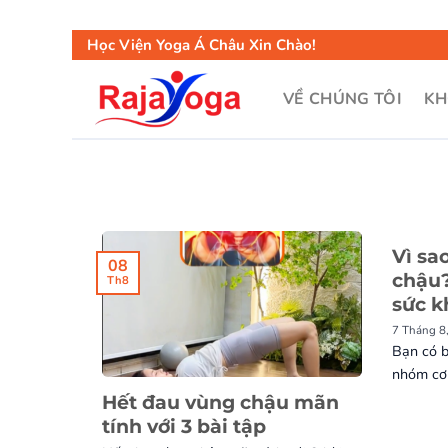
Học Viện Yoga Á Châu Xin Chào!
VỀ CHÚNG TÔI
KH
Vì sa
08
chậu?
Th8
sức k
7 Tháng 8
Bạn có b
nhóm cơ 
Hết đau vùng chậu mãn
tính với 3 bài tập