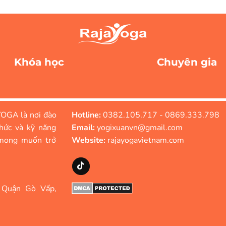
Khóa học
Chuyên gia
OGA là nơi đào
Hotline:
0382.105.717 - 0869.333.798
hức và kỹ năng
Email:
yogixuanvn@gmail.com
mong muốn trở
Website:
rajayogavietnam.com
 Quận Gò Vấp,