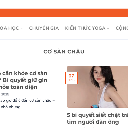
Bỏ
qua
nội
ÓA HỌC
CHUYÊN GIA
KIẾN THỨC YOGA
CỘN
dung
CƠ SÀN CHẬU
o cần khỏe cơ sàn
07
 Bí quyết giữ gìn
Th8
hỏe toàn diện
, 2025
ao giờ để ý đến cơ sàn chậu –
nhỏ nhưng...
5 bí quyết siết chặt tr
tim người đàn ông