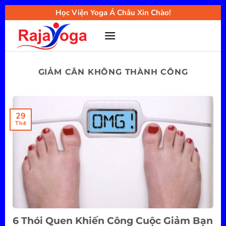
Bỏ
Học Viện Yoga Á Châu Xin Chào!
qua
nội
dung
GIẢM CÂN KHÔNG THÀNH CÔNG
29
Th4
6 Thói Quen Khiến Công Cuộc Giảm Bạn