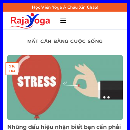
Bỏ
Học Viện Yoga Á Châu Xin Chào!
qua
nội
dung
MẤT CÂN BẰNG CUỘC SỐNG
25
Th4
Những dấu hiệu nhận biết bạn cần phải