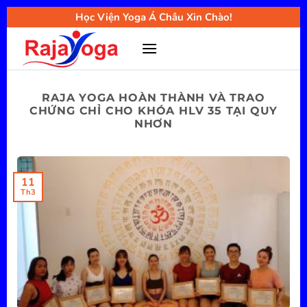
Bỏ
Học Viện Yoga Á Châu Xin Chào!
qua
nội
dung
RAJA YOGA HOÀN THÀNH VÀ TRAO
CHỨNG CHỈ CHO KHÓA HLV 35 TẠI QUY
NHƠN
11
Th3