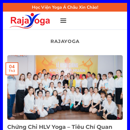
Bỏ
Học Viện Yoga Á Châu Xin Chào!
qua
nội
dung
RAJAYOGA
04
Th3
Chứng Chỉ HLV Yoga – Tiêu Chí Quan