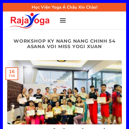
Bỏ
Học Viện Yoga Á Châu Xin Chào!
qua
nội
dung
WORKSHOP KY NANG NANG CHINH 54
ASANA VOI MISS YOGI XUAN
16
Th6