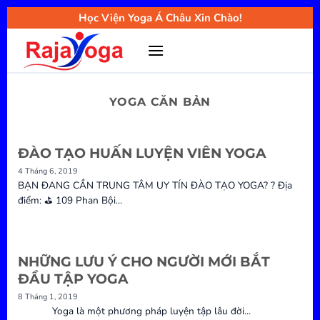
Bỏ
Học Viện Yoga Á Châu Xin Chào!
qua
nội
dung
YOGA CĂN BẢN
ĐÀO TẠO HUẤN LUYỆN VIÊN YOGA
4 Tháng 6, 2019
BẠN ĐANG CẦN TRUNG TÂM UY TÍN ĐÀO TẠO YOGA? ? Địa
điểm: ⛳ 109 Phan Bội...
NHỮNG LƯU Ý CHO NGƯỜI MỚI BẮT
ĐẦU TẬP YOGA
8 Tháng 1, 2019
Yoga là một phương pháp luyện tập lâu đời...