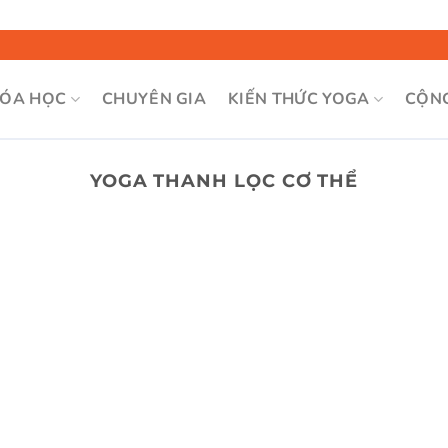
Bỏ
qua
nội
ÓA HỌC
CHUYÊN GIA
KIẾN THỨC YOGA
CỘN
dung
YOGA THANH LỌC CƠ THỂ