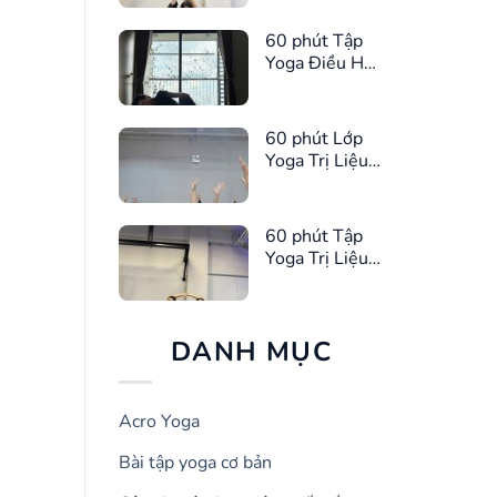
60 phút Tập
Yoga Điều Hòa
Kinh Nguyệt
60 phút Lớp
Yoga Trị Liệu
Giúp Ngủ
Ngon Hơn
60 phút Tập
Yoga Trị Liệu
Giảm Căng
Thẳng
DANH MỤC
Acro Yoga
Bài tập yoga cơ bản