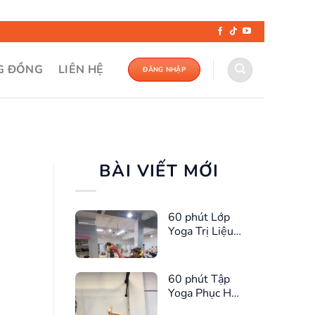
G ĐỒNG
LIÊN HỆ
ĐĂNG NHẬP
BÀI VIẾT MỚI
60 phút Lớp
Yoga Trị Liệu
Cho Chị Em
60 phút Tập
Yoga Phục Hồi
Cơ Sàn Chậu