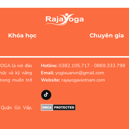
Khóa học
Chuyên gia
OGA là nơi đào
Hotline:
0382.105.717 - 0869.333.798
hức và kỹ năng
Email:
yogixuanvn@gmail.com
mong muốn trở
Website:
rajayogavietnam.com
 Quận Gò Vấp,