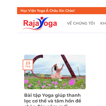
Học Viện Yoga Á Châu Xin Chào!
VỀ CHÚNG TÔI
KH
23
Th2
Bài tập Yoga giúp thanh
lọc cơ thể và tâm hồn để