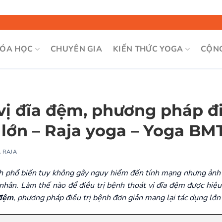
Bỏ
qua
nội
ÓA HỌC
CHUYÊN GIA
KIẾN THỨC YOGA
CỘN
dung
vị đĩa đệm, phương pháp đ
 lớn – Raja yoga – Yoga BM
 RAJA
ệnh phổ biến tuy không gây nguy hiểm đến tính mạng nhưng ảnh
 nhân. Làm thế nào để điều trị bệnh thoát vị đĩa đệm được hiệ
 đệm
, phương pháp điều trị bệnh đơn giản mang lại tác dụng lớn