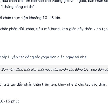
ưa chân trái lên cao sao cho vuông góc với người, bàn chân son
iữ thăng bằng cơ thể.
i chân thực hiện khoảng 10-15 lần.
hắc phần đùi, chân, tiêu mỡ bụng, kéo giãn dây thần kinh tọa
Bạn nên dành thời gian mỗi ngày tập luyện các động tác yoga đơn gi
g 2 tay đẩy phần thân trên lên, khụy nhẹ 2 chỏ tay vào thân, 
 10-15 phút