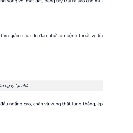
g song với mặt đất, dang tay trái ra sao cho mũi
 làm giảm các cơn đau nhức do bệnh thoát vị đĩa
ản ngay tại nhà
đầu ngẩng cao, chân và vùng thắt lưng thẳng, ép