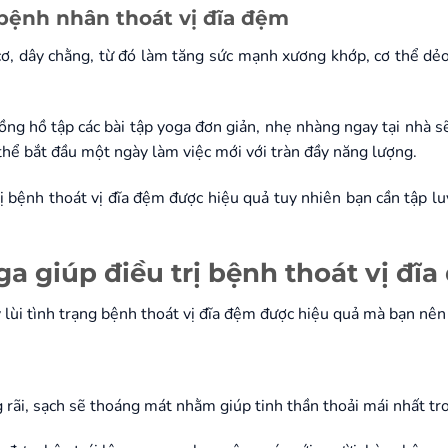
bệnh nhân thoát vị đĩa đệm
ơ, dây chằng, từ đó làm tăng sức mạnh xương khớp, cơ thể dẻo
g hồ tập các bài tập yoga đơn giản, nhẹ nhàng ngay tại nhà sẽ 
 thể bắt đầu một ngày làm việc mới với tràn đầy năng lượng.
rị bệnh thoát vị đĩa đệm được hiệu quả tuy nhiên bạn cần tập l
ga giúp điều trị bệnh thoát vị đĩ
y lùi tình trạng bệnh thoát vị đĩa đệm được hiệu quả mà bạn nê
rãi, sạch sẽ thoáng mát nhằm giúp tinh thần thoải mái nhất tro