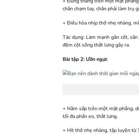
+ Đứng thẳng trên một mặt phẳng, đ
chân chạm tay, chân phải làm trụ g
+ Điều hòa nhịp thở nhẹ nhàng, mỗ
Tác dụng: Làm mạnh gân cốt, săn c
đệm cột sống thắt lưng gây ra.
Bài tập 2: Ưỡn ngực
+ Nằm sấp trên một mặt phẳng, dùn
tối đa phần eo, thắt lưng.
+ Hít thở nhẹ nhàng, tập luyện từ