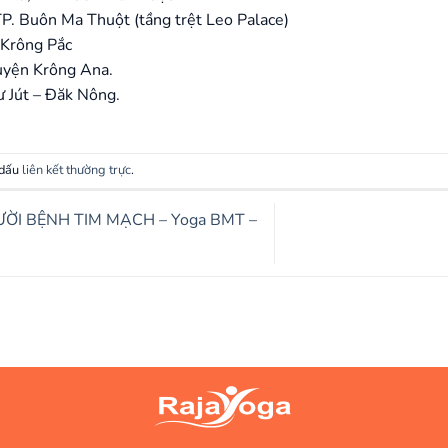
P. Buôn Ma Thuột (tầng trệt Leo Palace)
 Krông Pắc
uyện Krông Ana.
ư Jút – Đăk Nông.
 dấu
liên kết thường trực
.
I BỆNH TIM MẠCH – Yoga BMT –