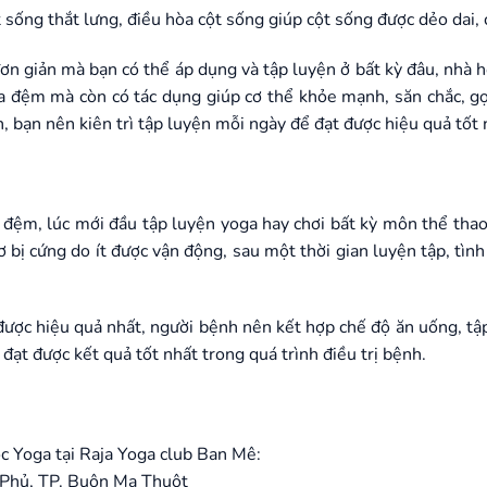
 sống thắt lưng, điều hòa cột sống giúp cột sống được dẻo dai
đơn giản mà bạn có thể áp dụng và tập luyện ở bất kỳ đâu, nhà 
đĩa đệm mà còn có tác dụng giúp cơ thể khỏe mạnh, săn chắc, gọ
 bạn nên kiên trì tập luyện mỗi ngày để đạt được hiệu quả tốt 
ĩa đệm, lúc mới đầu tập luyện yoga hay chơi bất kỳ môn thể tha
 bị cứng do ít được vận động, sau một thời gian luyện tập, tìn
được hiệu quả nhất, người bệnh nên kết hợp chế độ ăn uống, tập
đạt được kết quả tốt nhất trong quá trình điều trị bệnh.
c Yoga tại Raja Yoga club Ban Mê:
 Phủ, TP. Buôn Ma Thuột