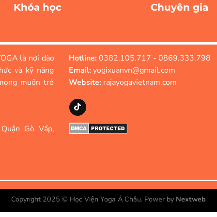
Khóa học
Chuyên gia
OGA là nơi đào
Hotline:
0382.105.717 - 0869.333.798
hức và kỹ năng
Email:
yogixuanvn@gmail.com
mong muốn trở
Website:
rajayogavietnam.com
 Quận Gò Vấp,
Copyright 2025 ©
Học Viện Yoga Á Châu
. Power by
Nextweb