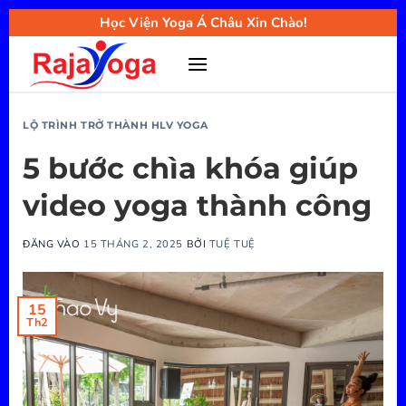
Bỏ
Học Viện Yoga Á Châu Xin Chào!
qua
nội
dung
LỘ TRÌNH TRỞ THÀNH HLV YOGA
5 bước chìa khóa giúp
video yoga thành công
ĐĂNG VÀO
15 THÁNG 2, 2025
BỞI
TUỆ TUỆ
15
Th2