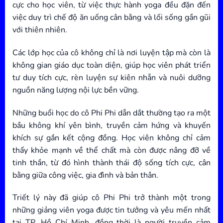
cực cho học viên, từ việc thực hành yoga đều đặn đến
việc duy trì chế độ ăn uống cân bằng và lối sống gần gũi
với thiên nhiên.
Các lớp học của cô không chỉ là nơi luyện tập mà còn là
không gian giáo dục toàn diện, giúp học viên phát triển
tư duy tích cực, rèn luyện sự kiên nhẫn và nuôi dưỡng
nguồn năng lượng nội lực bền vững.
Những buổi học do cô Phi Phi dẫn dắt thường tạo ra một
bầu không khí yên bình, truyền cảm hứng và khuyến
khích sự gắn kết cộng đồng. Học viên không chỉ cảm
thấy khỏe mạnh về thể chất mà còn được nâng đỡ về
tinh thần, từ đó hình thành thái độ sống tích cực, cân
bằng giữa công việc, gia đình và bản thân.
Triết lý này đã giúp cô Phi Phi trở thành một trong
những giảng viên yoga được tin tưởng và yêu mến nhất
tại TP. Hồ Chí Minh, đồng thời là người truyền cảm