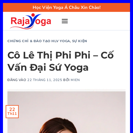
Bỏ
Học Viện Yoga Á Châu Xin Chào!
qua
nội
dung
CHỨNG CHỈ & ĐÀO TẠO HLV YOGA
,
SỰ KIỆN
Cô Lê Thị Phi Phi – Cố
Vấn Đại Sứ Yoga
ĐĂNG VÀO
22 THÁNG 11, 2025
BỞI
MIEN
22
Th11