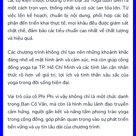
các sự kiện thuộc chương trình Đại Sứ Yoga luôn diễn ra
một cách trọn vẹn, thống nhất và có sức lan tỏa lớn. Từ
việc lên kế hoạch, chuẩn bị nội dung, phối hợp các bộ
phận đến triển khai thực tế, mọi khâu đều được giám sát
chặt chẽ, đảm bảo các tiêu chuẩn cao nhất về chất lượng
và hiệu quả.
Các chương trình không chỉ tạo nên những khoảnh khắc
đáng nhớ về mặt hình ảnh và cảm xúc, mà còn giúp cộng
đồng yoga tại TP. Hồ Chí Minh và các tỉnh lân cận nhận
thức rõ hơn về giá trị, lợi ích và tinh thần sâu sắc của
yoga trong đời sống hiện đại.
Vai trò của cô Phi Phi vì vậy không chỉ là một chức danh
trong Ban Cố Vấn, mà còn là hình mẫu lãnh đạo truyền
cảm hứng, người gắn kết và nâng tầm phong trào yoga
trong cộng đồng, góp phần quan trọng vào sự phát triển
bền vững và uy tín lâu dài của chương trình.