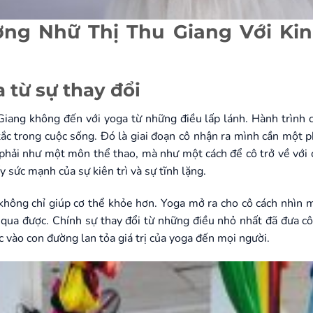
ơng Nhữ Thị Thu Giang Với K
 từ sự thay đổi
iang không đến với yoga từ những điều lấp lánh. Hành trình 
tắc trong cuộc sống. Đó là giai đoạn cô nhận ra mình cần một 
phải như một môn thể thao, mà như một cách để cô trở về với 
 sức mạnh của sự kiên trì và sự tĩnh lặng.
không chỉ giúp cơ thể khỏe hơn. Yoga mở ra cho cô cách nhìn m
qua được. Chính sự thay đổi từ những điều nhỏ nhất đã đưa cô
c vào con đường lan tỏa giá trị của yoga đến mọi người.