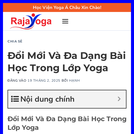
Bỏ
Học Viện Yoga Á Châu Xin Chào!
qua
nội
dung
CHIA SẺ
Đổi Mới Và Đa Dạng Bài
Học Trong Lớp Yoga
ĐĂNG VÀO
19 THÁNG 2, 2025
BỞI
HẠNH
Nội dung chính
Đổi Mới Và Đa Dạng Bài Học Trong
Lớp Yoga