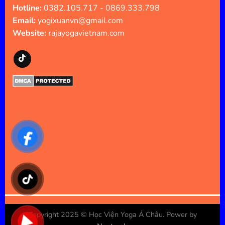
Hotline:
0382.105.717 - 0869.333.798
Email:
yogixuanvn@gmail.com
Website:
rajayogavietnam.com
Copyright 2025 ©
Học Viện Yoga Á Châu
. Power by