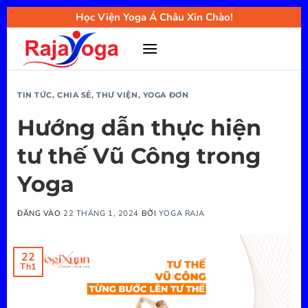
Bỏ
Học Viện Yoga Á Châu Xin Chào!
qua
nội
dung
TIN TỨC
,
CHIA SẺ
,
THƯ VIỆN
,
YOGA ĐƠN
Hướng dẫn thực hiện
tư thế Vũ Công trong
Yoga
ĐĂNG VÀO
22 THÁNG 1, 2024
BỞI
YOGA RAJA
22
Th1