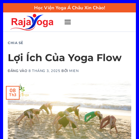
Bỏ
Học Viện Yoga Á Châu Xin Chào!
qua
nội
dung
CHIA SẺ
Lợi Ích Của Yoga Flow
ĐĂNG VÀO
8 THÁNG 3, 2025
BỞI
MIEN
08
Th3