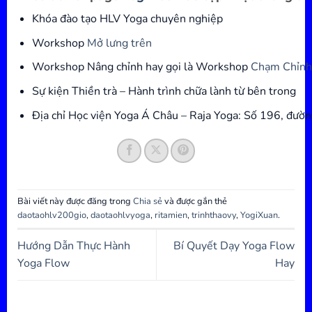
Khóa đào tạo HLV Yoga chuyên nghiệp
Workshop
Mở lưng trên
Workshop Nâng chỉnh hay gọi là Workshop
Chạm Chỉnh
Sự kiện Thiền trà – Hành trình chữa lành từ bên trong
Địa chỉ Học viện Yoga Á Châu – Raja Yoga: Số 196, đườ
Bài viết này được đăng trong
Chia sẻ
và được gắn thẻ
daotaohlv200gio
,
daotaohlvyoga
,
ritamien
,
trinhthaovy
,
YogiXuan
.
Hướng Dẫn Thực Hành
Bí Quyết Dạy Yoga Flow
Yoga Flow
Hay