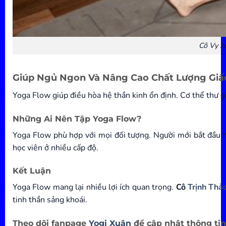
Cô Vy h
Giúp Ngủ Ngon Và Nâng Cao Chất Lượng Giấ
Yoga Flow giúp điều hòa hệ thần kinh ổn định. Cơ thể thư gi
Những Ai Nên Tập Yoga Flow?
Yoga Flow phù hợp với mọi đối tượng. Người mới bắt đầu 
học viên ở nhiều cấp độ.
Kết Luận
Yoga Flow mang lại nhiều lợi ích quan trọng.
Cô
Trịnh Thả
tinh thần sảng khoái.
Theo dõi fanpage
Yogi Xuân
để cập nhật thông tin 