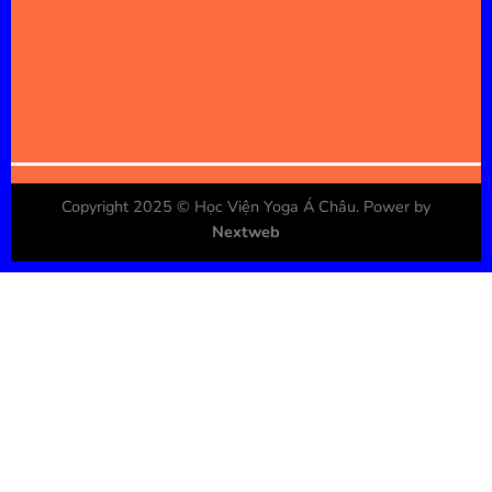
Copyright 2025 ©
Học Viện Yoga Á Châu
. Power by
Nextweb