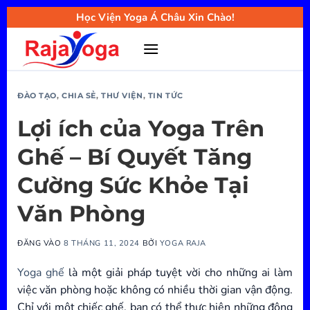
Bỏ
Học Viện Yoga Á Châu Xin Chào!
qua
nội
dung
ĐÀO TẠO
,
CHIA SẺ
,
THƯ VIỆN
,
TIN TỨC
Lợi ích của Yoga Trên
Ghế – Bí Quyết Tăng
Cường Sức Khỏe Tại
Văn Phòng
ĐĂNG VÀO
8 THÁNG 11, 2024
BỞI
YOGA RAJA
Yoga ghế
là một giải pháp tuyệt vời cho những ai làm
việc văn phòng hoặc không có nhiều thời gian vận động.
Chỉ với một chiếc ghế, bạn có thể thực hiện những động