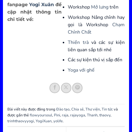
fanpage
Yogi Xuân
để
Workshop
Mở lưng
trên
cập nhật thông tin
Workshop Nâng chỉnh hay
chi tiết về:
gọi là Workshop
Chạm
Chỉnh Chất
Thiền trà
và các sự kiện
liên quan sắp tới nhé
Các sự kiện thú vị sắp đến
Yoga với ghế
Bài viết này được đăng trong
Đào tạo
,
Chia sẻ
,
Thư viện
,
Tin tức
và
được gắn thẻ
flowyoursoul
,
Pini
,
raja
,
rajayoga
,
Thanh
,
thaovy
,
trinhthaovyyogi
,
YogiXuan
,
yolife
.