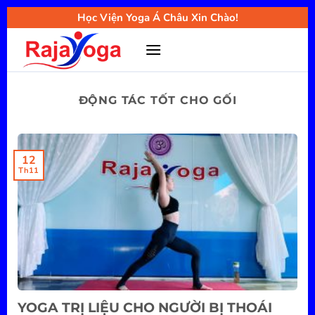
Bỏ
Học Viện Yoga Á Châu Xin Chào!
qua
nội
dung
ĐỘNG TÁC TỐT CHO GỐI
12
Th11
YOGA TRỊ LIỆU CHO NGƯỜI BỊ THOÁI