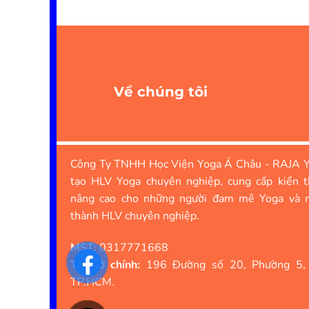
Về chúng tôi
Công Ty TNHH Học Viện Yoga Á Châu - RAJA Y
tạo HLV Yoga chuyên nghiệp, cung cấp kiến t
nâng cao cho những người đam mê Yoga và 
thành HLV chuyên nghiệp.
MST:
0317771668
Trụ sở chính:
196 Đường số 20, Phường 5,
TP.HCM.