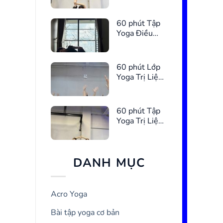
Chậu
60 phút Tập
Yoga Điều
Hòa Kinh
Nguyệt
60 phút Lớp
Yoga Trị Liệu
Giúp Ngủ
Ngon Hơn
60 phút Tập
Yoga Trị Liệu
Giảm Căng
Thẳng
DANH MỤC
Acro Yoga
Bài tập yoga cơ bản