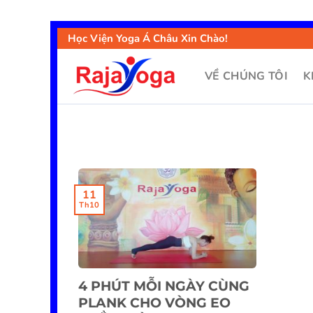
Học Viện Yoga Á Châu Xin Chào!
VỀ CHÚNG TÔI
K
11
Th10
4 PHÚT MỖI NGÀY CÙNG
PLANK CHO VÒNG EO