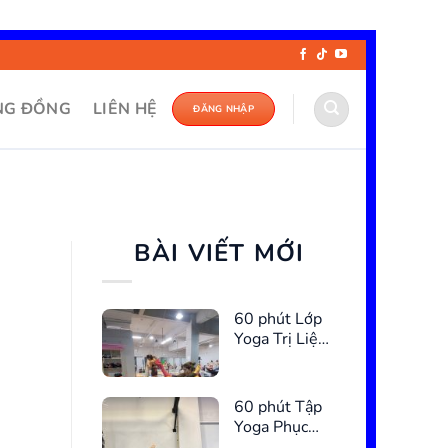
NG ĐỒNG
LIÊN HỆ
ĐĂNG NHẬP
BÀI VIẾT MỚI
60 phút Lớp
Yoga Trị Liệu
Cho Chị Em
60 phút Tập
Yoga Phục
Hồi Cơ Sàn