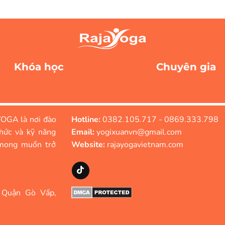
Khóa học
Chuyên gia
OGA là nơi đào
Hotline:
0382.105.717 - 0869.333.798
hức và kỹ năng
Email:
yogixuanvn@gmail.com
mong muốn trở
Website:
rajayogavietnam.com
 Quận Gò Vấp,