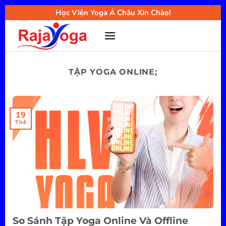
Bỏ
Học Viện Yoga Á Châu Xin Chào!
qua
nội
dung
TẬP YOGA ONLINE;
19
Th4
So Sánh Tập Yoga Online Và Offline