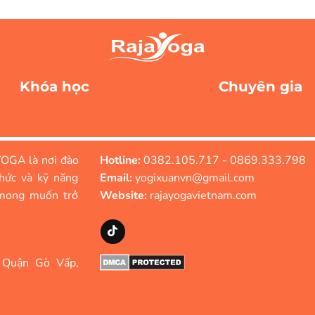
Khóa học
Chuyên gia
OGA là nơi đào
Hotline:
0382.105.717 - 0869.333.798
hức và kỹ năng
Email:
yogixuanvn@gmail.com
mong muốn trở
Website:
rajayogavietnam.com
 Quận Gò Vấp,