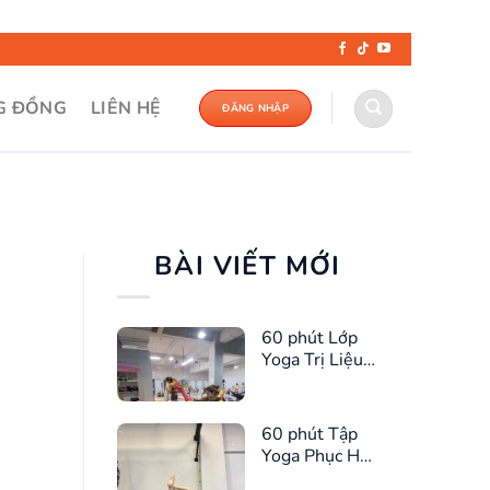
G ĐỒNG
LIÊN HỆ
ĐĂNG NHẬP
BÀI VIẾT MỚI
60 phút Lớp
Yoga Trị Liệu
Cho Chị Em
60 phút Tập
Yoga Phục Hồi
Cơ Sàn Chậu