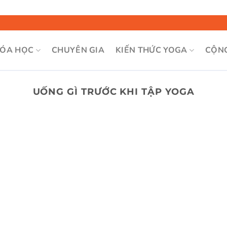
Bỏ
qua
nội
ÓA HỌC
CHUYÊN GIA
KIẾN THỨC YOGA
CỘN
dung
UỐNG GÌ TRƯỚC KHI TẬP YOGA