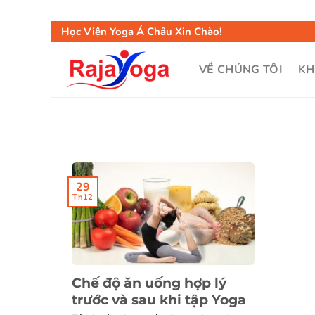
Học Viện Yoga Á Châu Xin Chào!
VỀ CHÚNG TÔI
KH
29
Th12
Chế độ ăn uống hợp lý
trước và sau khi tập Yoga