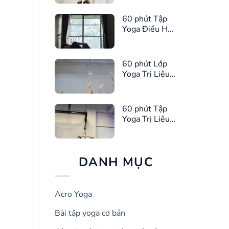
60 phút Tập
Yoga Điều Hòa
Kinh Nguyệt
60 phút Lớp
Yoga Trị Liệu
Giúp Ngủ
Ngon Hơn
60 phút Tập
Yoga Trị Liệu
Giảm Căng
Thẳng
DANH MỤC
Acro Yoga
Bài tập yoga cơ bản