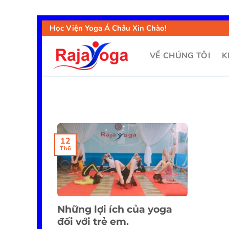
Học Viện Yoga Á Châu Xin Chào!
VỀ CHÚNG TÔI
K
12
Th6
Những lợi ích của yoga
đối với trẻ em.