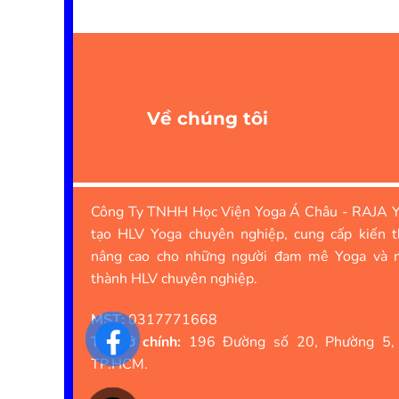
Về chúng tôi
Công Ty TNHH Học Viện Yoga Á Châu - RAJA Y
tạo HLV Yoga chuyên nghiệp, cung cấp kiến t
nâng cao cho những người đam mê Yoga và 
thành HLV chuyên nghiệp.
MST:
0317771668
Trụ sở chính:
196 Đường số 20, Phường 5,
TP.HCM.