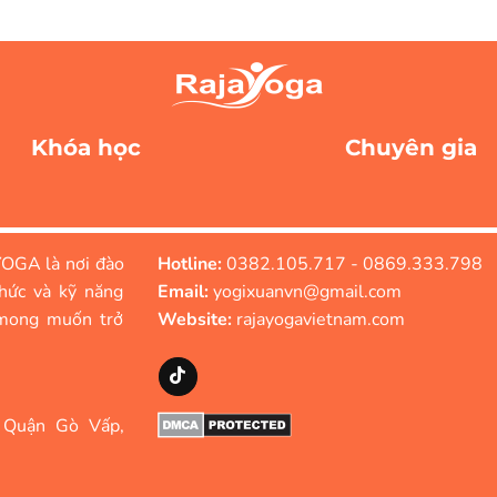
Khóa học
Chuyên gia
OGA là nơi đào
Hotline:
0382.105.717 - 0869.333.798
hức và kỹ năng
Email:
yogixuanvn@gmail.com
mong muốn trở
Website:
rajayogavietnam.com
 Quận Gò Vấp,