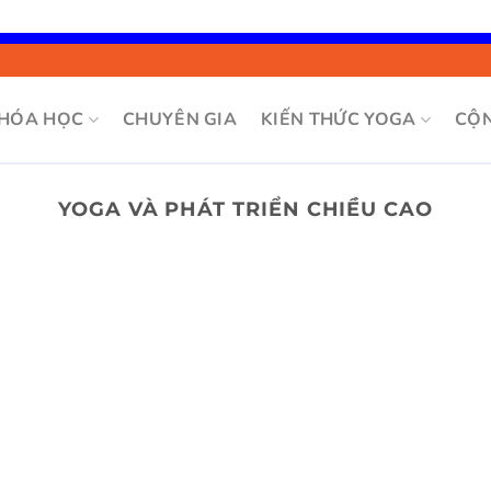
Bỏ
qua
nội
HÓA HỌC
CHUYÊN GIA
KIẾN THỨC YOGA
CỘ
dung
YOGA VÀ PHÁT TRIỂN CHIỀU CAO