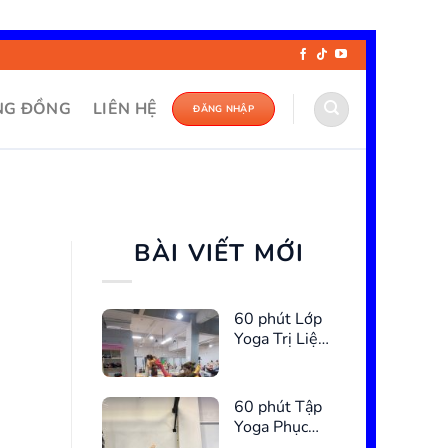
NG ĐỒNG
LIÊN HỆ
ĐĂNG NHẬP
BÀI VIẾT MỚI
60 phút Lớp
Yoga Trị Liệu
Cho Chị Em
60 phút Tập
Yoga Phục
Hồi Cơ Sàn