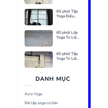
Chậu
60 phút Tập
Yoga Điều
Hòa Kinh
Nguyệt
60 phút Lớp
Yoga Trị Liệu
Giúp Ngủ
Ngon Hơn
60 phút Tập
Yoga Trị Liệu
Giảm Căng
Thẳng
DANH MỤC
Acro Yoga
Bài tập yoga cơ bản