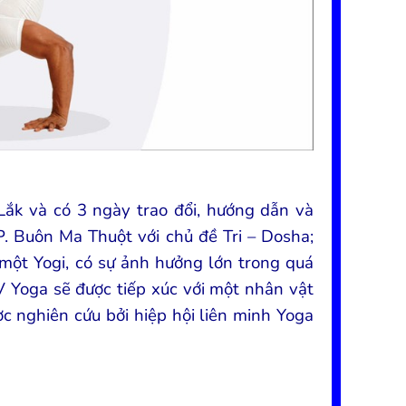
 và có 3 ngày trao đổi, hướng dẫn và
. Buôn Ma Thuột với chủ đề Tri – Dosha;
 một Yogi, có sự ảnh hưởng lớn trong quá
LV Yoga sẽ được tiếp xúc với một nhân vật
ợc nghiên cứu bởi hiệp hội liên minh Yoga