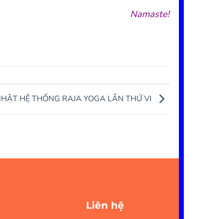
Namaste!
NHẬT HỆ THỐNG RAJA YOGA LẦN THỨ VI
Liên hệ