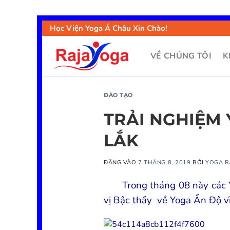
Học Viện Yoga Á Châu Xin Chào!
VỀ CHÚNG TÔI
K
ĐÀO TẠO
TRẢI NGHIỆM
LẮK
ĐĂNG VÀO
7 THÁNG 8, 2019
BỞI
YOGA R
Trong tháng 08 này các Yog
vị Bậc thầy về Yoga Ấn Độ vĩ