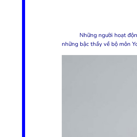
Những người hoạt động t
những bậc thầy về bộ môn Yog