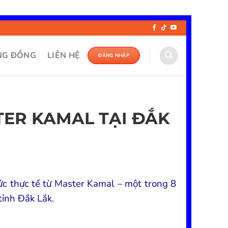
NG ĐỒNG
LIÊN HỆ
ĐĂNG NHẬP
TER KAMAL TẠI ĐẮK
hức thực tế từ Master Kamal – một trong 8
tỉnh Đắk Lắk.