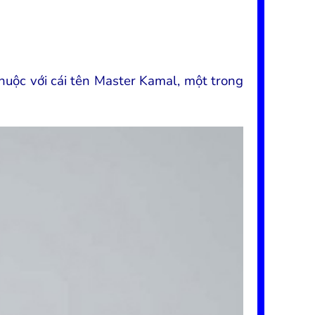
uộc với cái tên Master Kamal, một trong