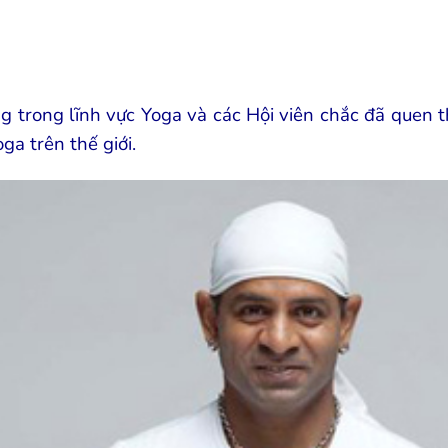
rong lĩnh vực Yoga và các Hội viên chắc đã quen th
a trên thế giới.