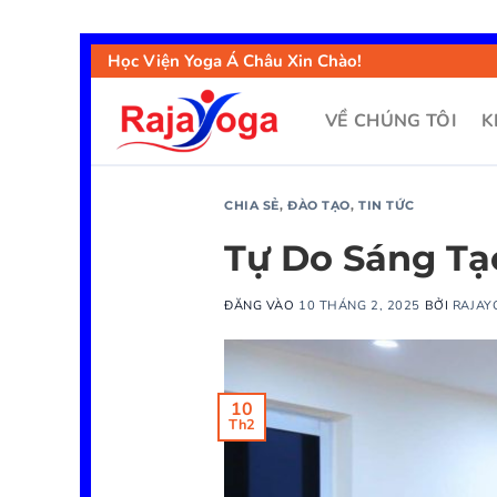
Học Viện Yoga Á Châu Xin Chào!
VỀ CHÚNG TÔI
K
CHIA SẺ
,
ĐÀO TẠO
,
TIN TỨC
Tự Do Sáng Tạ
ĐĂNG VÀO
10 THÁNG 2, 2025
BỞI
RAJAY
10
Th2