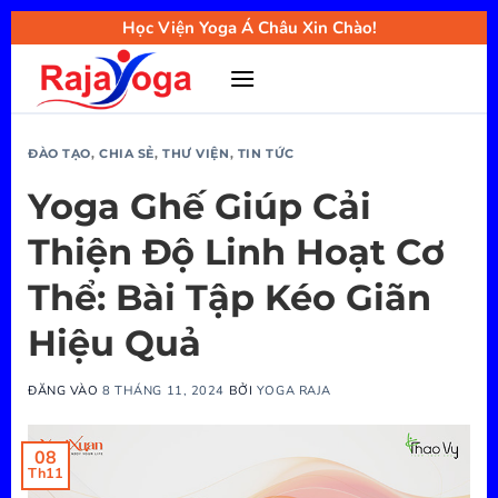
Bỏ
Học Viện Yoga Á Châu Xin Chào!
qua
nội
dung
ĐÀO TẠO
,
CHIA SẺ
,
THƯ VIỆN
,
TIN TỨC
Yoga Ghế Giúp Cải
Thiện Độ Linh Hoạt Cơ
Thể: Bài Tập Kéo Giãn
Hiệu Quả
ĐĂNG VÀO
8 THÁNG 11, 2024
BỞI
YOGA RAJA
08
Th11