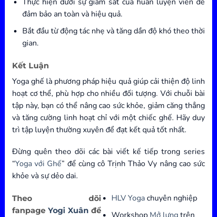
Thực hiện dưới sự giám sát của huấn luyện viên để
đảm bảo an toàn và hiệu quả.
Bắt đầu từ động tác nhẹ và tăng dần độ khó theo thời
gian.
Kết Luận
Yoga ghế là phương pháp hiệu quả giúp cải thiện độ linh
hoạt cơ thể, phù hợp cho nhiều đối tượng. Với chuỗi bài
tập này, bạn có thể nâng cao sức khỏe, giảm căng thẳng
và tăng cường linh hoạt chỉ với một chiếc ghế. Hãy duy
trì tập luyện thường xuyên để đạt kết quả tốt nhất.
Đừng quên theo dõi các bài viết kế tiếp trong series
“
Yoga với Ghế
” để cùng cô Trịnh Thảo Vy nâng cao sức
khỏe và sự dẻo dai.
HLV Yoga
chuyên nghiệp
Theo dõi
fanpage
Yogi Xuân
để
Workshop
Mở lưng
trên