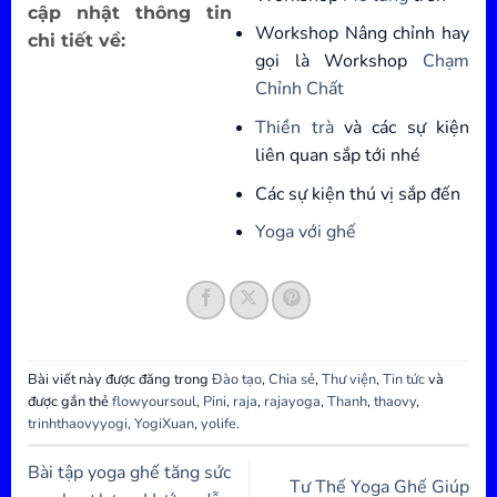
cập nhật thông tin
Workshop Nâng chỉnh hay
chi tiết về:
gọi là Workshop
Chạm
Chỉnh Chất
Thiền trà
và các sự kiện
liên quan sắp tới nhé
Các sự kiện thú vị sắp đến
Yoga với ghế
Bài viết này được đăng trong
Đào tạo
,
Chia sẻ
,
Thư viện
,
Tin tức
và
được gắn thẻ
flowyoursoul
,
Pini
,
raja
,
rajayoga
,
Thanh
,
thaovy
,
trinhthaovyyogi
,
YogiXuan
,
yolife
.
Bài tập yoga ghế tăng sức
Tư Thế Yoga Ghế Giúp