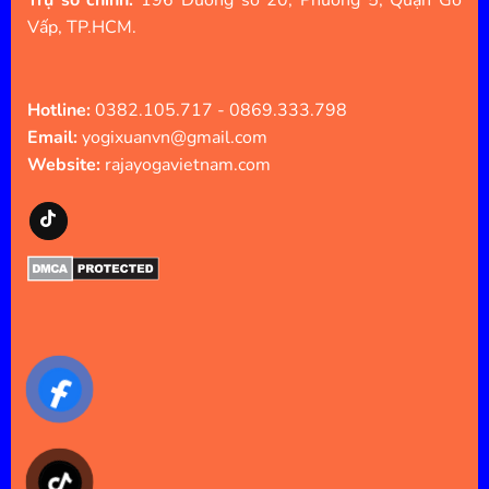
Trụ sở chính:
196 Đường số 20, Phường 5, Quận Gò
Vấp, TP.HCM.
Hotline:
0382.105.717 - 0869.333.798
Email:
yogixuanvn@gmail.com
Website:
rajayogavietnam.com