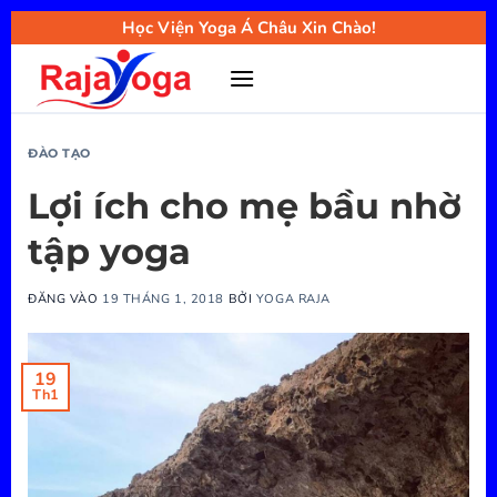
Bỏ
Học Viện Yoga Á Châu Xin Chào!
qua
nội
dung
ĐÀO TẠO
Lợi ích cho mẹ bầu nhờ
tập yoga
ĐĂNG VÀO
19 THÁNG 1, 2018
BỞI
YOGA RAJA
19
Th1