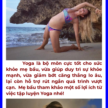
Yoga là bộ môn cực tốt cho sức
khỏe mẹ bầu, vừa giúp duy trì sự khỏe
mạnh, vừa giảm bớt căng thẳng lo âu,
lại còn hỗ trợ rút ngắn quá trình vượt
cạn. Mẹ bầu tham khảo một số lợi ích từ
việc tập luyện Yoga nhé!