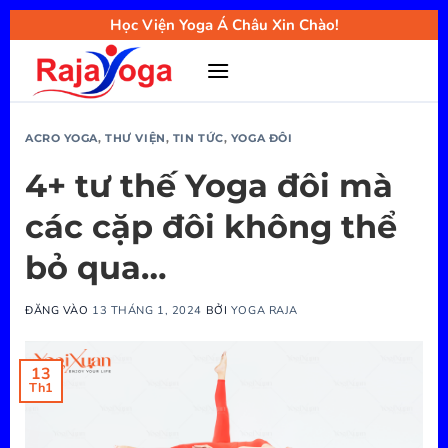
Bỏ
Học Viện Yoga Á Châu Xin Chào!
qua
nội
dung
ACRO YOGA
,
THƯ VIỆN
,
TIN TỨC
,
YOGA ĐÔI
4+ tư thế Yoga đôi mà
các cặp đôi không thể
bỏ qua…
ĐĂNG VÀO
13 THÁNG 1, 2024
BỞI
YOGA RAJA
13
Th1