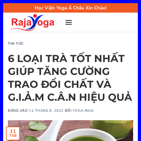
Bỏ
Học Viện Yoga Á Châu Xin Chào!
qua
nội
dung
TIN TỨC
6 LOẠI TRÀ TỐT NHẤT
GIÚP TĂNG CƯỜNG
TRAO ĐỔI CHẤT VÀ
G.I.Ả.M C.Â.N HIỆU QUẢ
ĐĂNG VÀO
11 THÁNG 8, 2022
BỞI
YOGA RAJA
11
Th8