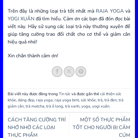
Trên đây là những loại trà tốt nhất mà
RAJA YOGA
và
YOGI XUÂN
đã tìm hiểu. Cảm ơn các bạn đã đón đọc bài
viết này. Hãy sử sụng các loại trà này thường xuyên để
giúp tăng cường trao đổi chất cho cơ thể và giảm cân
hiệu quả nhé!
Xin chân thành cảm ơn!
Bài viết này được đăng trong
Tin tức
và được gắn thẻ
cải thiện sức
khỏe
,
dáng đẹp
,
raja yoga
,
raja yoga bmt
,
sức khỏe
,
trà
,
trà đen
,
trà
giảm cân
,
trà matcha
,
trà ô long
,
trà xanh
,
yoga
,
yogi xuân
.
CÁCH TĂNG CƯỜNG TRÍ
MỘT SỐ THỰC PHẨM
NHỚ NHỜ CÁC LOẠI
TỐT CHO NGƯỜI BỊ CẢM
THỰC PHẨM
CÚM