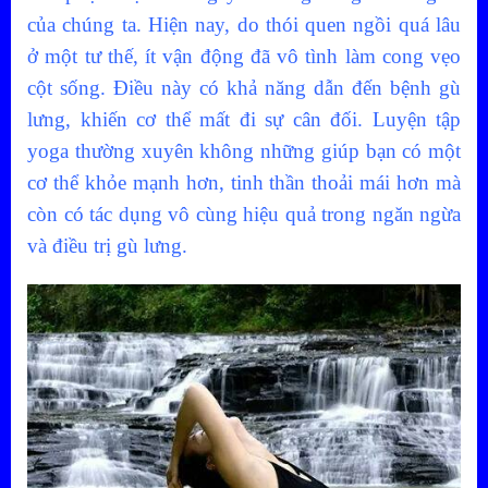
của chúng ta. Hiện nay, do thói quen ngồi quá lâu
ở một tư thế, ít vận động đã vô tình làm cong vẹo
cột sống. Điều này có khả năng dẫn đến bệnh gù
lưng, khiến cơ thể mất đi sự cân đối. Luyện tập
yoga thường xuyên không những giúp bạn có một
cơ thể khỏe mạnh hơn, tinh thần thoải mái hơn mà
còn có tác dụng vô cùng hiệu quả trong ngăn ngừa
và điều trị gù lưng.