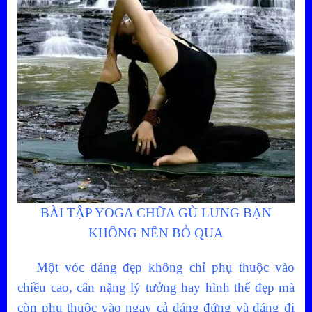
BÀI TẬP YOGA CHỮA GÙ LƯNG BẠN
KHÔNG NÊN BỎ QUA
Một vóc dáng đẹp không chỉ phụ thuộc vào
chiều cao, cân nặng lý tưởng hay hình thể đẹp mà
còn phụ thuộc vào ngay cả dáng đứng và dáng đi