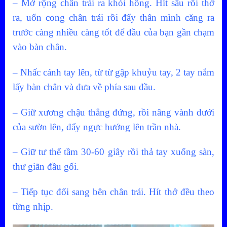
– Mở rộng chân trái ra khỏi hông. Hít sâu rồi thở
ra, uốn cong chân trái rồi đẩy thân mình căng ra
trước càng nhiều càng tốt để đầu của bạn gần chạm
vào bàn chân.
– Nhấc cánh tay lên, từ từ gập khuỷu tay, 2 tay nắm
lấy bàn chân và đưa về phía sau đầu.
– Giữ xương chậu thẳng đứng, rồi nâng vành dưới
của sườn lên, đẩy ngực hướng lên trần nhà.
– Giữ tư thế tầm 30-60 giây rồi thả tay xuống sàn,
thư giãn đầu gối.
– Tiếp tục đổi sang bên chân trái. Hít thở đều theo
từng nhịp.