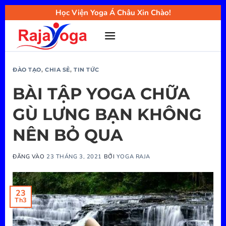
Bỏ
Học Viện Yoga Á Châu Xin Chào!
qua
nội
dung
ĐÀO TẠO
,
CHIA SẺ
,
TIN TỨC
BÀI TẬP YOGA CHỮA
GÙ LƯNG BẠN KHÔNG
NÊN BỎ QUA
ĐĂNG VÀO
23 THÁNG 3, 2021
BỞI
YOGA RAJA
23
Th3