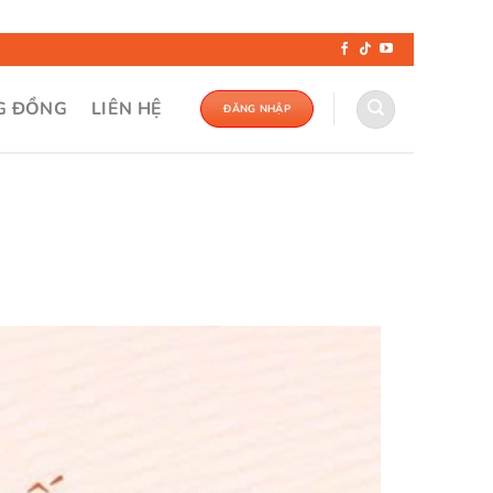
G ĐỒNG
LIÊN HỆ
ĐĂNG NHẬP