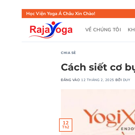
Học Viện Yoga Á Châu Xin Chào!
VỀ CHÚNG TÔI
KH
CHIA SẺ
Cách siết cơ 
ĐĂNG VÀO
12 THÁNG 2, 2025
BỞI
DUY
12
Th2