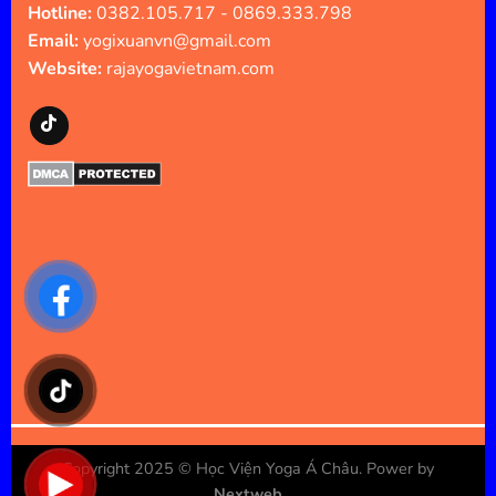
Hotline:
0382.105.717 - 0869.333.798
Email:
yogixuanvn@gmail.com
Website:
rajayogavietnam.com
Copyright 2025 ©
Học Viện Yoga Á Châu
. Power by
Nextweb