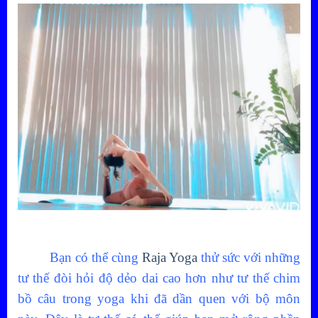
Bạn có thể cùng
Raja Yoga
thử sức với những
tư thế đòi hỏi độ dẻo dai cao hơn như tư thế chim
bồ câu trong yoga khi đã dần quen với bộ môn