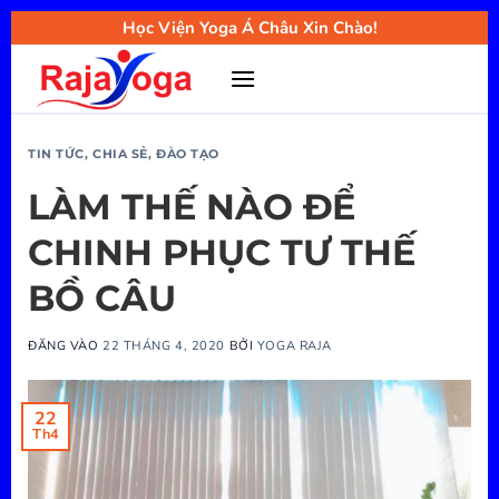
Bỏ
Học Viện Yoga Á Châu Xin Chào!
qua
nội
dung
TIN TỨC
,
CHIA SẺ
,
ĐÀO TẠO
LÀM THẾ NÀO ĐỂ
CHINH PHỤC TƯ THẾ
BỒ CÂU
ĐĂNG VÀO
22 THÁNG 4, 2020
BỞI
YOGA RAJA
22
Th4