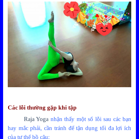
Các lỗi thường gặp khi tập
Raja Yoga
nhận thấy một số lỗi sau các bạn
hay mắc phải, cần tránh để tận dụng tối đa lợi ích
của tư thế bồ câu: