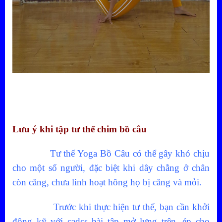
Lưu ý khi tập tư thế chim bồ câu
Tư thế Yoga Bồ Câu có thể gây khó chịu
cho một số người, đặc biệt khi dây chằng ở chân
còn căng, chưa linh hoạt hông họ bị căng và mỏi.
Trước khi thực hiện tư thế, bạn cần khởi
động kỹ với cadcs bài tập mở lưng trên, ép cho