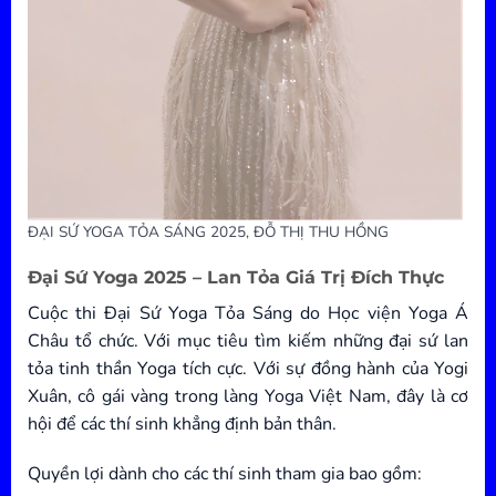
ĐẠI SỨ YOGA TỎA SÁNG 2025, ĐỖ THỊ THU HỒNG
Đại Sứ Yoga 2025 – Lan Tỏa Giá Trị Đích Thực
Cuộc thi Đại Sứ Yoga Tỏa Sáng do Học viện Yoga Á
Châu tổ chức. Với mục tiêu tìm kiếm những đại sứ lan
tỏa tinh thần Yoga tích cực. Với sự đồng hành của Yogi
Xuân, cô gái vàng trong làng Yoga Việt Nam, đây là cơ
hội để các thí sinh khẳng định bản thân.
Quyền lợi dành cho các thí sinh tham gia bao gồm: