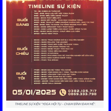
TIMELINE SỰ KIỆN “YOGA HỘI TỤ – CHẠM ĐỈNH ĐAM MÊ”.