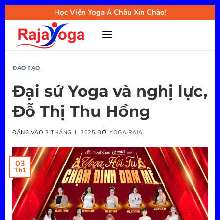
Bỏ
Học Viện Yoga Á Châu Xin Chào!
qua
nội
dung
ĐÀO TẠO
Đại sứ Yoga và nghị lực,
Đỗ Thị Thu Hồng
ĐĂNG VÀO
3 THÁNG 1, 2025
BỞI
YOGA RAJA
03
Th1