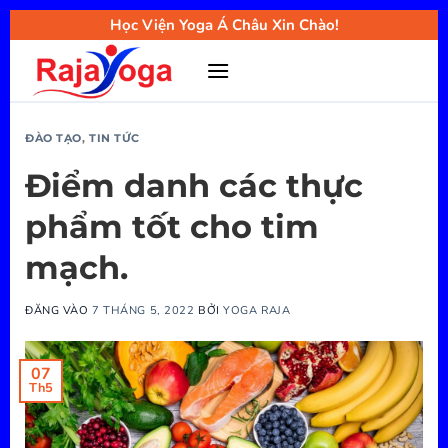
Bỏ
Học Viện Yoga Á Châu Xin Chào!
qua
nội
dung
ĐÀO TẠO
,
TIN TỨC
Điểm danh các thực
phẩm tốt cho tim
mạch.
ĐĂNG VÀO
7 THÁNG 5, 2022
BỞI
YOGA RAJA
07
Th5