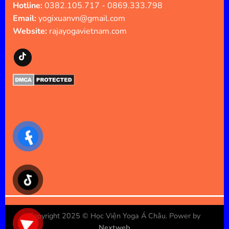
Hotline:
0382.105.717 - 0869.333.798
Email:
yogixuanvn@gmail.com
Website:
rajayogavietnam.com
Copyright 2025 ©
Học Viện Yoga Á Châu
. Power by
Nextweb