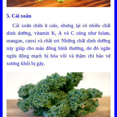
5. Cải xoăn
Cải xoăn chứa ít calo, nhưng lại có nhiều chất
dinh dưỡng, vitamin K, A và C cũng như folate,
mangan, canxi và chất xơ. Những chất dinh dưỡng
này giúp cho máu đông bình thường, do đó ngăn
ngừa động mạch bị hóa vôi và thậm chí bảo vệ
xương khỏi bị gãy.