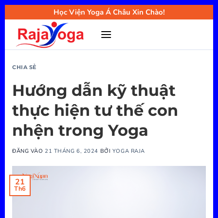
Bỏ
Học Viện Yoga Á Châu Xin Chào!
qua
nội
dung
CHIA SẺ
Hướng dẫn kỹ thuật
thực hiện tư thế con
nhện trong Yoga
ĐĂNG VÀO
21 THÁNG 6, 2024
BỞI
YOGA RAJA
21
Th6