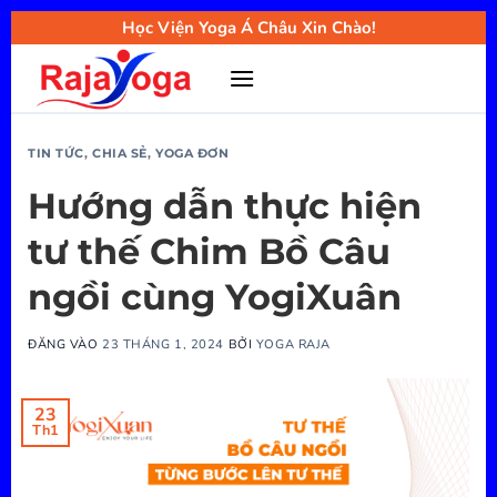
Bỏ
Học Viện Yoga Á Châu Xin Chào!
qua
nội
dung
TIN TỨC
,
CHIA SẺ
,
YOGA ĐƠN
Hướng dẫn thực hiện
tư thế Chim Bồ Câu
ngồi cùng YogiXuân
ĐĂNG VÀO
23 THÁNG 1, 2024
BỞI
YOGA RAJA
23
Th1