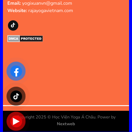
Email:
yogixuanvn@gmail.com
Website:
rajayogavietnam.com
Copyright 2025 ©
Học Viện Yoga Á Châu
. Power by
Nextweb