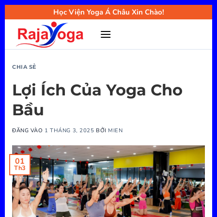
Bỏ
Học Viện Yoga Á Châu Xin Chào!
qua
nội
dung
CHIA SẺ
Lợi Ích Của Yoga Cho
Bầu
ĐĂNG VÀO
1 THÁNG 3, 2025
BỞI
MIEN
01
Th3